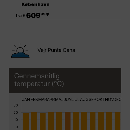
København
.
609
*
99
fra €
Vejr Punta Cana
Gennemsnitlig
temperatur (°C)
JAN
FEB
MAR
APR
MAJ
JUN
JUL
AUG
SEP
OKT
NOV
DEC
30
20
10
0