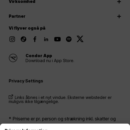
Virksomhed
Partner
Vi flyver også på
Condor App
Download nu i App Store.
Privacy Settings
Links åbnes i et nyt vindue. Eksterne websteder er
muligvis ikke tilgængelige.
* Priserne er pr. person og strækning inkl. skatter og
afgifter ved samtidig bestilling af en returbillet. De har