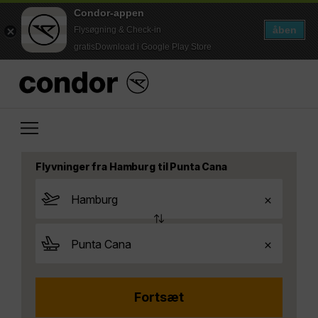
Condor-appen
åben
Flysøgning & Check-in
gratisDownload i Google Play Store
Flyvninger fra Hamburg til Punta Cana