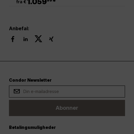
1.059
*
99
fra €
Anbefal:
Condor Newsletter
Abonner
Betalingsmuligheder