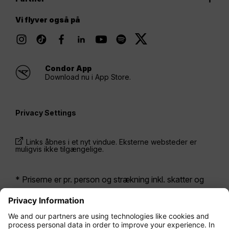
Vi flyver også på
Condor App
Download nu i App Store.
Privacy Settings
Links åbnes i et nyt vindue. Eksterne websteder er
muligvis ikke tilgængelige.
* Priserne er pr. person og strækning inkl. skatter og
afgifter ved samtidig bestilling af en returbillet. De har
været tilgængelige inden for de seneste 24 timer og er
muligvis ikke længere gældende. De priser, der vises
for
Economy Class
, er som regel Economy Zero,