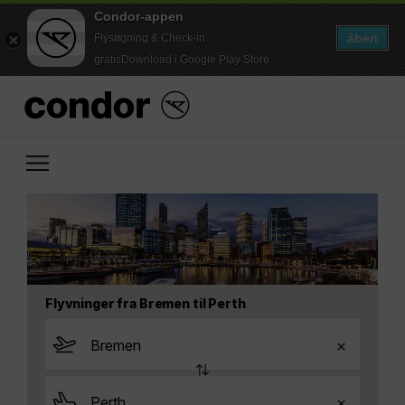
Condor-appen
åben
Flysøgning & Check-in
gratisDownload i Google Play Store
Flyvninger fra Bremen til Perth