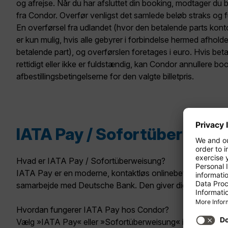
og afrejse. Når du har afsluttet din booking, modtager du 
fra Condor. Overfør venligst det samlede beløb straks og f
En overførsel fra udlandet (hvor den betalende parts kont
er kun mulig, hvis alle gebyrer i forbindelse hermed afhol
betalende part), og overførslen foretages i euro. Hvis bet
rettidigt eller ikke er fuldstændig, kan Condor annullere boo
afbestillingsbetingelserne for den valgte billetpris.
IATA Pay / Sofortüberweis
Hvad er IATA Pay / Sofortüberweisung?
IATA Pay er en moderne, kontaktløs onlinebetalingsmetode,
samarbejde med Deutsche Bank. Den giver dig en hurtig og s
Hvordan fungerer IATA Pay hos Condor?
Vælg »IATA Pay« eller »Sofortüberweisung« i bookingprocess