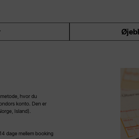
r
Øjebl
smetode, hvor du
 Condors konto. Den er
orge, Island).
t 14 dage mellem booking