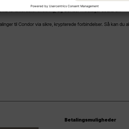
Condor.
anks tofaktorautentificering, og Condor modtager straks en
inger til Condor via sikre, krypterede forbindelser. Så kan du al
Betalingsmuligheder