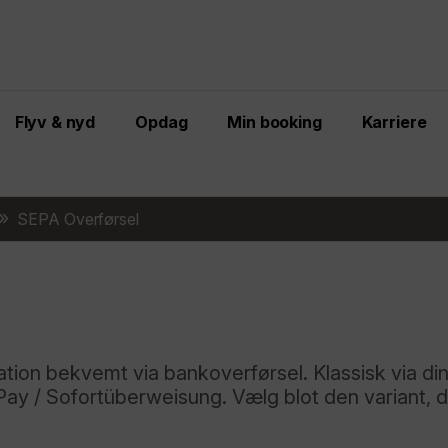
Flyv & nyd
Opdag
Min booking
Karriere
SEPA Overførsel
tion bekvemt via bankoverførsel. Klassisk via di
Pay / Sofortüberweisung. Vælg blot den variant, 