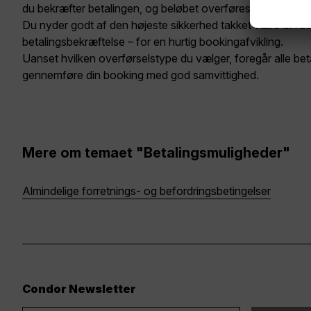
du bekræfter betalingen, og beløbet overføres i realtid til 
Du nyder godt af den højeste sikkerhed takket være din b
betalingsbekræftelse – for en hurtig bookingafvikling.
Uanset hvilken overførselstype du vælger, foregår alle betal
gennemføre din booking med god samvittighed.
Mere om temaet "Betalingsmuligheder"
Almindelige forretnings- og befordringsbetingelser
Condor Newsletter