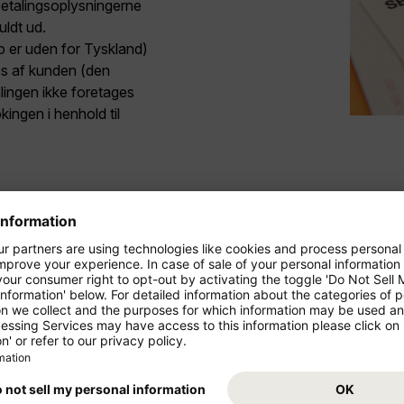
betalingsoplysningerne
uldt ud.
o er uden for Tyskland)
des af kunden (den
alingen ikke foretages
kingen i henhold til
ung
 der er udviklet af International Air Transport Association (IA
ikker mulighed for at betale for flyrejser uden kreditkort.
en. Når du har valgt din bank, bliver du viderestillet til din n