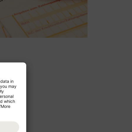
TA) i
etbank, hvor