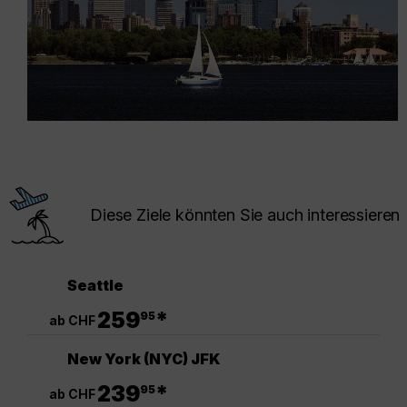
Diese Ziele könnten Sie auch interessieren
Seattle
.
259
*
95
ab CHF
New York (NYC) JFK
.
239
*
95
ab CHF