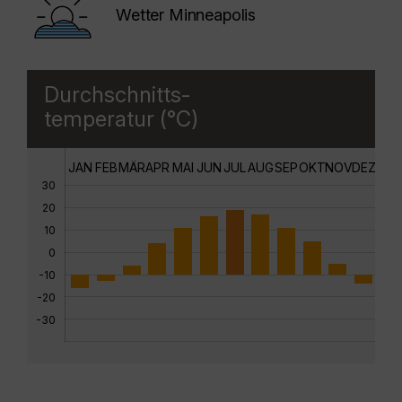
Wetter Minneapolis
Durchschnitts-
temperatur (°C)
JAN
FEB
MÄR
APR
MAI
JUN
JUL
AUG
SEP
OKT
NOV
DEZ
30
20
10
0
-10
-20
-30