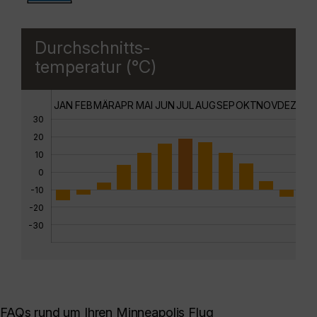
Durchschnitts-
temperatur (°C)
JAN
FEB
MÄR
APR
MAI
JUN
JUL
AUG
SEP
OKT
NOV
DEZ
30
20
10
0
-10
-20
-30
FAQs rund um Ihren Minneapolis Flug