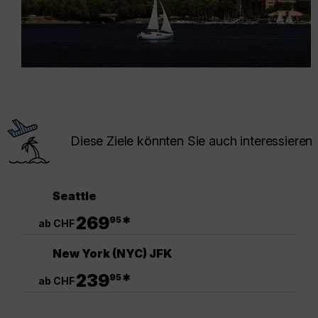
Diese Ziele könnten Sie auch interessieren
Seattle
.
269
*
95
ab CHF
New York (NYC) JFK
.
239
*
95
ab CHF