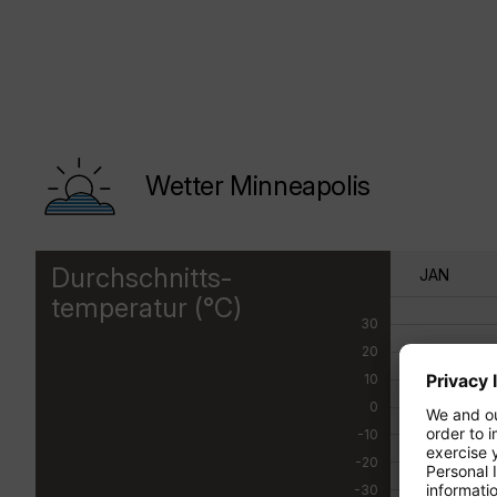
Wetter Minneapolis
Durchschnitts-
JAN
temperatur (°C)
30
20
10
0
-10
-20
-30