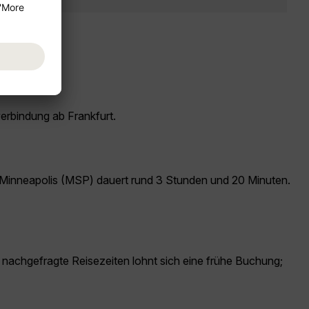
verbindung ab Frankfurt.
h Minneapolis (MSP) dauert rund 3 Stunden und 20 Minuten.
k nachgefragte Reisezeiten lohnt sich eine frühe Buchung;