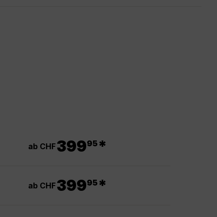
.
399
*
95
ab CHF
.
399
*
95
ab CHF