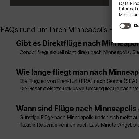
FAQs rund um Ihren Minneapolis Flug
Gibt es Direktflüge nach Minneapol
Condor fliegt aktuell nicht direkt nach Minneapolis. 
Wie lange fliegt man nach Minneap
Die Flugzeit von Frankfurt (FRA) nach Seattle (SEA)
Die Gesamtreisezeit inklusive Umstieg liegt je nach V
Wann sind Flüge nach Minneapolis
Günstige Flüge nach Minneapolis finden sich meist auß
flexible Reisende können auch Last-Minute-Angebote