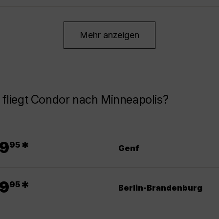
Mehr anzeigen
fliegt Condor nach Minneapolis?
.
9
*
95
Genf
.
9
*
95
Berlin-Brandenburg