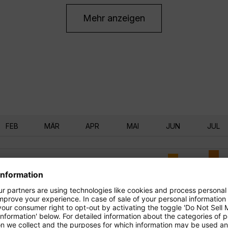
Mehr anzeigen
FEB
MÄR
APR
MAI
JUN
JUL