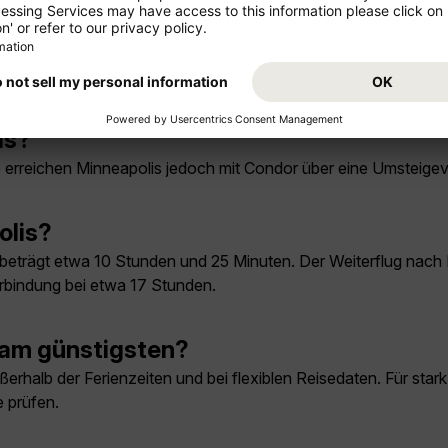
is?
Sie erreichen Minneapolis jedoch mit Condor über eine Umsteige
olis?
 beträgt etwa 10 Stunden und 25 Minuten. Der Weiterflug nac
erbindung bei etwa 17 Stunden.
 am günstigsten?
erhalb der Ferienzeiten und bei flexiblen Reisedaten. Für star
 prüfen.