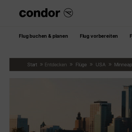
Flug buchen & planen
Flug vorbereiten
Start
Entdecken
Flüge
USA
Minneap