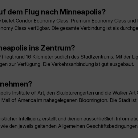
uf dem Flug nach Minneapolis?
e bietet Condor Economy Class, Premium Economy Class und B
l Economy Class verfügbar. Die gesamte Verbindung ist als durch
eapolis ins Zentrum?
) liegt rund 16 Kilometer südlich des Stadtzentrums. Mit der L
gen zur Verfügung. Die Verkehrsanbindung ist gut ausgebaut.
ernehmen?
apolis Institute of Art, den Skulpturengarten und die Walker Art
Mall of America im nahegelegenen Bloomington. Die Stadt ist 
licher Intelligenz erstellt und dienen ausschließlich Inform
owie den jeweils geltenden Allgemeinen Geschäftsbedingungen