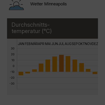
Wetter Minneapolis
Durchschnitts-
temperatur (°C)
JAN
FEB
MÄR
APR
MAI
JUN
JUL
AUG
SEP
OKT
NOV
DEZ
30
20
10
0
-10
-20
-30