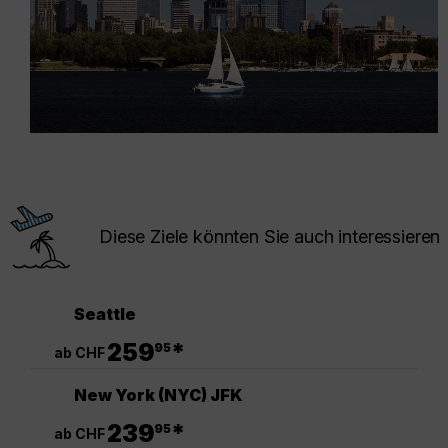
Diese Ziele könnten Sie auch interessieren
Seattle
.
259
*
95
ab CHF
New York (NYC) JFK
.
239
*
95
ab CHF