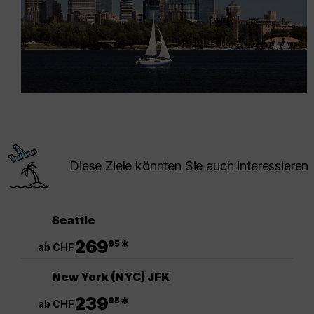
Diese Ziele könnten Sie auch interessieren
Seattle
.
269
*
95
ab CHF
New York (NYC) JFK
.
239
*
95
ab CHF