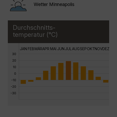
Wetter Minneapolis
Durchschnitts-
temperatur (°C)
JAN
FEB
MÄR
APR
MAI
JUN
JUL
AUG
SEP
OKT
NOV
DEZ
30
20
10
0
-10
-20
-30