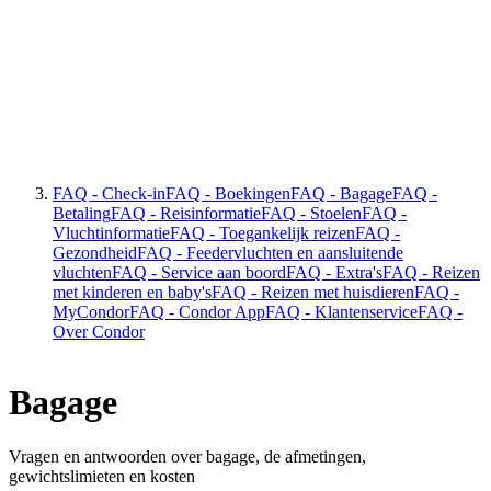
FAQ - Check-in
FAQ - Boekingen
FAQ - Bagage
FAQ -
Betaling
FAQ - Reisinformatie
FAQ - Stoelen
FAQ -
Vluchtinformatie
FAQ - Toegankelijk reizen
FAQ -
Gezondheid
FAQ - Feedervluchten en aansluitende
vluchten
FAQ - Service aan boord
FAQ - Extra's
FAQ - Reizen
met kinderen en baby's
FAQ - Reizen met huisdieren
FAQ -
MyCondor
FAQ - Condor App
FAQ - Klantenservice
FAQ -
Over Condor
Bagage
Vragen en antwoorden over bagage, de afmetingen,
gewichtslimieten en kosten