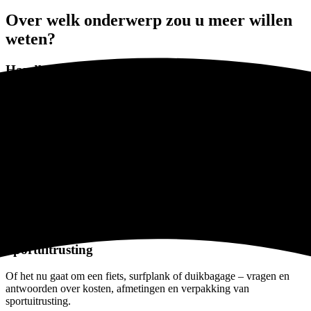
Over welk onderwerp zou u meer willen
weten?
Handbagage
Afmetingen, gewicht en regels over wat u aan boord mag
meenemen.
Veelgestelde vragen over handbagage
Bagage inchecken
Informatie over het afgeven bij de balie of automaat, evenals
praktische tips voor ruimbagage.
Veelgestelde vragen over ruimbagage inchecken
Sportuitrusting
Of het nu gaat om een fiets, surfplank of duikbagage – vragen en
antwoorden over kosten, afmetingen en verpakking van
sportuitrusting.