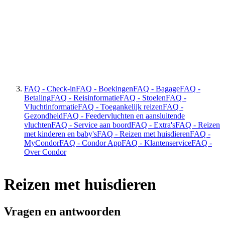
FAQ - Check-in
FAQ - Boekingen
FAQ - Bagage
FAQ -
Betaling
FAQ - Reisinformatie
FAQ - Stoelen
FAQ -
Vluchtinformatie
FAQ - Toegankelijk reizen
FAQ -
Gezondheid
FAQ - Feedervluchten en aansluitende
vluchten
FAQ - Service aan boord
FAQ - Extra's
FAQ - Reizen
met kinderen en baby's
FAQ - Reizen met huisdieren
FAQ -
MyCondor
FAQ - Condor App
FAQ - Klantenservice
FAQ -
Over Condor
Reizen met huisdieren
Vragen en antwoorden