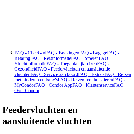
FAQ - Check-in
FAQ - Boekingen
FAQ - Bagage
FAQ -
Betaling
FAQ - Reisinformatie
FAQ - Stoelen
FAQ -
Vluchtinformatie
FAQ - Toegankelijk reizen
FAQ -
Gezondheid
FAQ - Feedervluchten en aansluitende
vluchten
FAQ - Service aan boord
FAQ - Extra's
FAQ - Reizen
met kinderen en baby's
FAQ - Reizen met huisdieren
FAQ -
MyCondor
FAQ - Condor App
FAQ - Klantenservice
FAQ -
Over Condor
Feedervluchten en
aansluitende vluchten