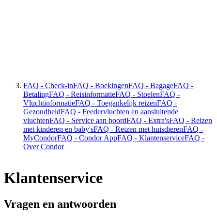
FAQ - Check-in
FAQ - Boekingen
FAQ - Bagage
FAQ -
Betaling
FAQ - Reisinformatie
FAQ - Stoelen
FAQ -
Vluchtinformatie
FAQ - Toegankelijk reizen
FAQ -
Gezondheid
FAQ - Feedervluchten en aansluitende
vluchten
FAQ - Service aan boord
FAQ - Extra's
FAQ - Reizen
met kinderen en baby's
FAQ - Reizen met huisdieren
FAQ -
MyCondor
FAQ - Condor App
FAQ - Klantenservice
FAQ -
Over Condor
Klantenservice
Vragen en antwoorden