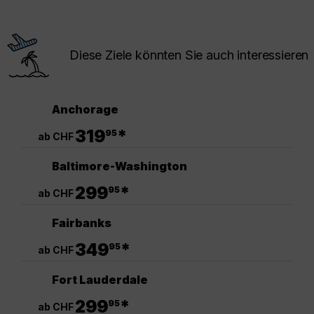
Diese Ziele könnten Sie auch interessieren
Anchorage
.
319
*
95
ab CHF
Baltimore-Washington
.
299
*
95
ab CHF
Fairbanks
.
349
*
95
ab CHF
Fort Lauderdale
.
299
*
95
ab CHF