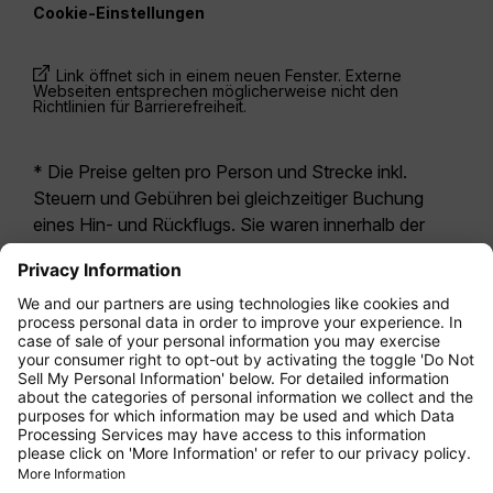
Cookie-Einstellungen
Link öffnet sich in einem neuen Fenster. Externe
Webseiten entsprechen möglicherweise nicht den
Richtlinien für Barrierefreiheit.
* Die Preise gelten pro Person und Strecke inkl.
Steuern und Gebühren bei gleichzeitiger Buchung
eines Hin- und Rückflugs. Sie waren innerhalb der
letzten 24 Stunden verfügbar und sind
möglicherweise nicht mehr aktuell. Bei den für die
Economy Class
angegebenen Tarifen handelt es
sich i.d.R. um Economy Zero, unsere restriktivste
Tarifoption. Es können hierfür zusätzliche Gebühren
für
Aufgabegepäck
oder für andere optionale
Leistungen anfallen. Es gelten die
Allgemeinen
Geschäftsbedingungen
.