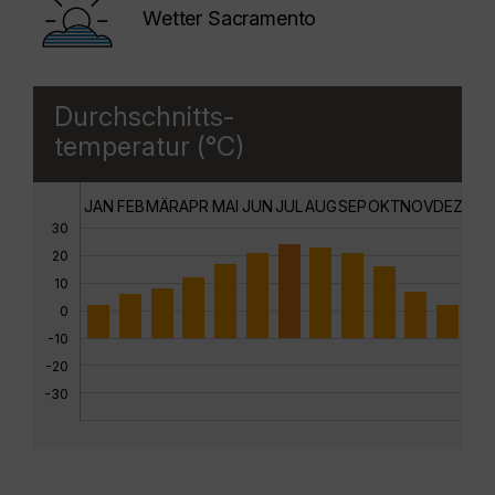
Wetter Sacramento
Durchschnitts-
temperatur (°C)
JAN
FEB
MÄR
APR
MAI
JUN
JUL
AUG
SEP
OKT
NOV
DEZ
30
20
10
0
-10
-20
-30