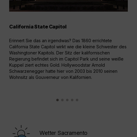
California State Capitol
Cro
Erinnert Sie das an irgendwas? Das 1860 errichtete
Das 
California State Capitol wirkt wie die kleine Schwester des
Kuns
Washingtoner Kapitols. Der Sitz der kalifornischen
herv
Regierung befindet sich im Capitol Park und seine weiße
älte
Kuppel ziert echtes Gold. Hollywoodstar Arnold
wert
Schwarzenegger hatte hier von 2003 bis 2010 seinen
Euro
Wohnsitz als Gouverneur von Kalifornien.
Gege
Wetter Sacramento