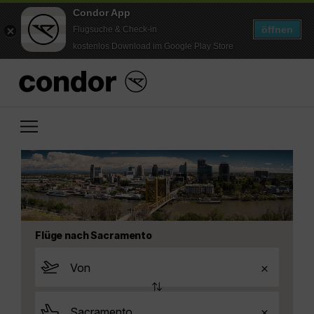
Condor App
öffnen
Flugsuche & Check-in
kostenlos Download im Google Play Store
Flüge nach Sacramento