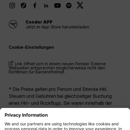
Condor APP
Jetzt im App Store herunterladen.
Cookie-Einstellungen
Link öffnet sich in einem neuen Fenster. Externe
Webseiten entsprechen möglicherweise nicht den
Richtlinien für Barrierefreiheit.
* Die Preise gelten pro Person und Strecke inkl.
Steuern und Gebühren bei gleichzeitiger Buchung
eines Hin- und Rückflugs. Sie waren innerhalb der
letzten 24 Stunden verfügbar und sind
möglicherweise nicht mehr aktuell. Bei den für die
Economy Class
angegebenen Tarifen handelt es