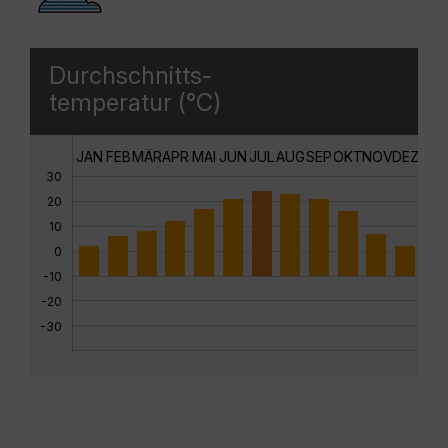
Durchschnitts-
temperatur (°C)
JAN
FEB
MÄR
APR
MAI
JUN
JUL
AUG
SEP
OKT
NOV
DEZ
30
20
10
0
-10
-20
-30