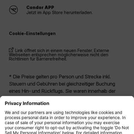
Condor APP
Jetzt im App Store herunterladen.
Cookie-Einstellungen
Link öffnet sich in einem neuen Fenster. Externe
Webseiten entsprechen möglicherweise nicht den
Richtlinien für Barrierefreiheit.
* Die Preise gelten pro Person und Strecke inkl.
Steuern und Gebühren bei gleichzeitiger Buchung
eines Hin- und Rückflugs. Sie waren innerhalb der
letzten 24 Stunden verfügbar und sind
möglicherweise nicht mehr aktuell. Bei den für die
Economy Class
angegebenen Tarifen handelt es
sich i.d.R. um Economy Zero, unsere restriktivste
Tarifoption. Es können hierfür zusätzliche Gebühren
für
Aufgabegepäck
oder für andere optionale