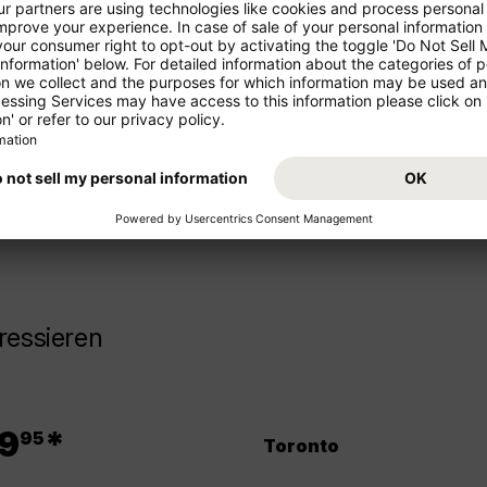
ren Urlaub!
Starten Sie von Ihrem Abflugs
Urlaub. Buchen Sie jetzt den F
z- und Mittelstrecke als
freuen Sie sich auf Ihr Reisezi
ressieren
.
9
*
95
Toronto