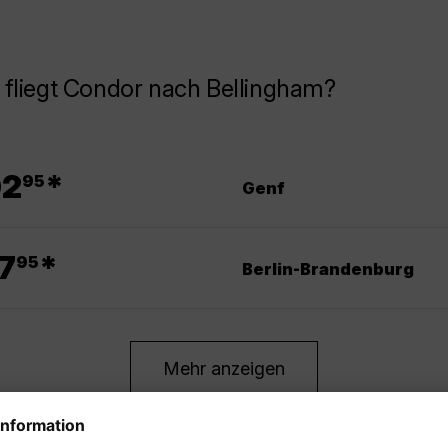
fliegt Condor nach Bellingham?
.
02
*
95
Genf
.
7
*
95
Berlin-Brandenburg
Mehr anzeigen