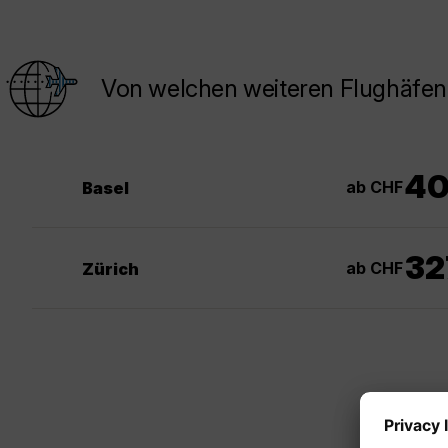
Von welchen weiteren Flughäfen 
4
ab CHF
Basel
32
ab CHF
Zürich