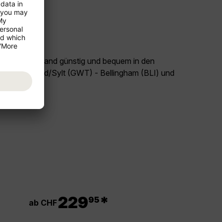
land Deutschland günstig und bequem in den
lug Westerland/Sylt (GWT) - Bellingham (BLI) und
el USA!
.
229
*
95
ab CHF