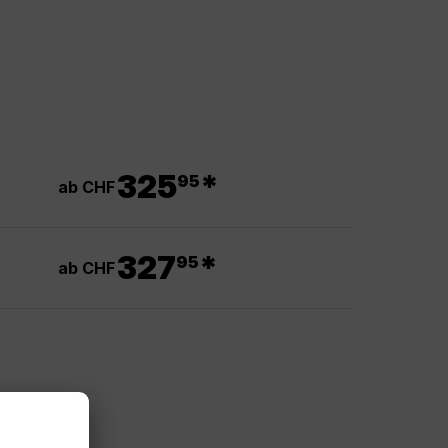
.
325
*
95
ab CHF
.
327
*
95
ab CHF