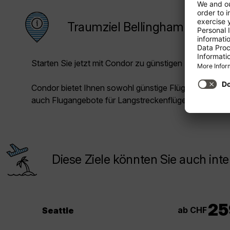
Traumziel Bellingham
Starten Sie jetzt mit Condor zu günstigen Preisen in Ih
Condor bietet Ihnen sowohl günstige Flüge für die Kur
auch Flugangebote für Langstreckenflüge.
Diese Ziele könnten Sie auch inte
25
ab CHF
Seattle