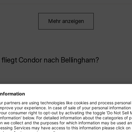
Mehr anzeigen
fliegt Condor nach Bellingham?
.
20
*
95
Genf
.
5
*
95
Berlin-Brandenburg