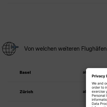
Von welchen weiteren Flughäfen 
4
ab CHF
Basel
34
ab CHF
Zürich