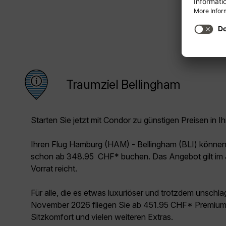
Traumziel Bellingham
Starten Sie jetzt mit Condor zu günstigen Preisen in Ih
Ihren Flug Hamburg (HAM) - Bellingham (BLI) können
schon ab 348.95 CHF* buchen. Das Angebot gilt im 
Vorrat reicht.
Für alle, die es etwas luxuriöser und trotzdem unschl
November 2026 fliegen Sie ab 451.95 CHF* Premium 
Sitzkomfort und vielen weiteren Extras.