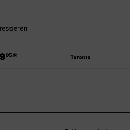
ressieren
.
9
*
95
Toronto