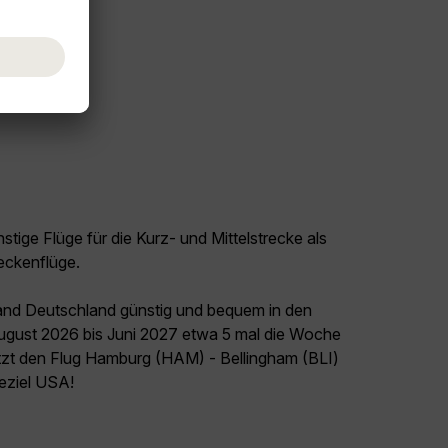
tige Flüge für die Kurz- und Mittelstrecke als
eckenflüge.
land Deutschland günstig und bequem in den
August 2026 bis Juni 2027 etwa 5 mal die Woche
etzt den Flug Hamburg (HAM) - Bellingham (BLI)
seziel USA!