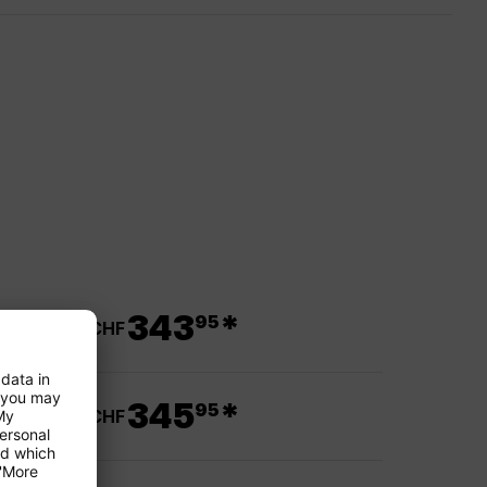
.
343
*
95
ab CHF
.
345
*
95
ab CHF