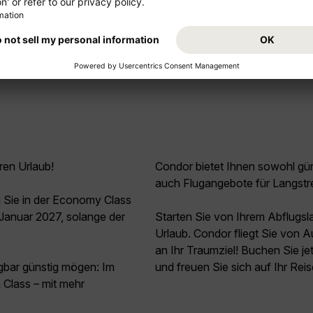
Mehr anzeigen
ren Urlaub!
Condor bietet Ihnen sowohl güns
auch Flugangebote für Langstr
 Sie in der Economy Class
Januar 2027, solange der
Starten Sie von Ihrem Abflugs
Urlaub. Condor fliegt Sie von 
an Ihr Traumziel! Buchen Sie j
agbar günstig mögen: Im
und freuen Sie sich auf Ihr Rei
Class – mit mehr