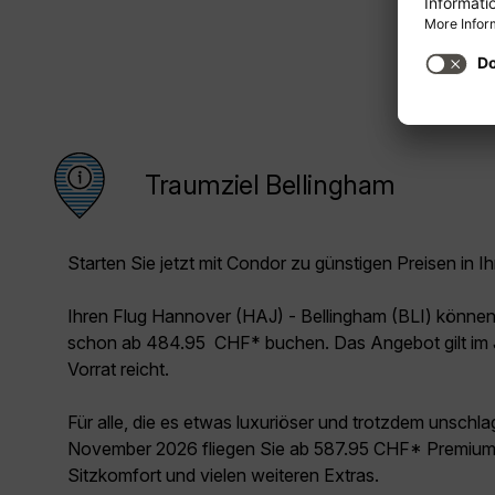
Traumziel Bellingham
Starten Sie jetzt mit Condor zu günstigen Preisen in Ih
Ihren Flug Hannover (HAJ) - Bellingham (BLI) können
schon ab 484.95 CHF* buchen. Das Angebot gilt im 
Vorrat reicht.
Für alle, die es etwas luxuriöser und trotzdem unschl
November 2026 fliegen Sie ab 587.95 CHF* Premium 
Sitzkomfort und vielen weiteren Extras.