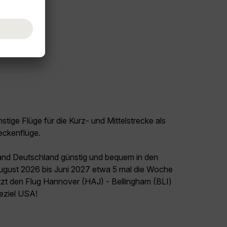
tige Flüge für die Kurz- und Mittelstrecke als
eckenflüge.
land Deutschland günstig und bequem in den
August 2026 bis Juni 2027 etwa 5 mal die Woche
etzt den Flug Hannover (HAJ) - Bellingham (BLI)
seziel USA!