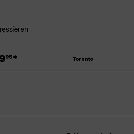
ressieren
.
9
*
95
Toronto