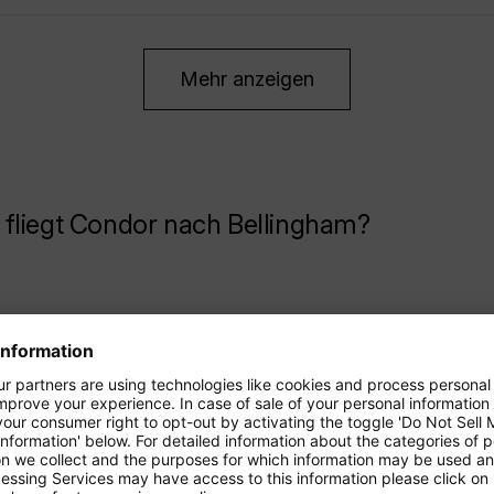
Mehr anzeigen
fliegt Condor nach Bellingham?
.
1
*
95
Genf
.
5
*
95
Berlin-Brandenburg