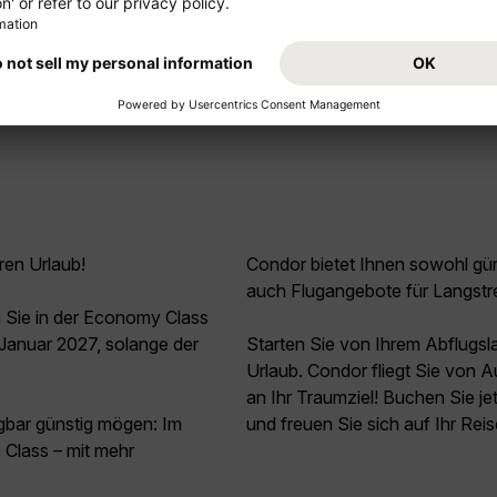
Mehr anzeigen
ren Urlaub!
Condor bietet Ihnen sowohl güns
auch Flugangebote für Langstr
 Sie in der Economy Class
Januar 2027, solange der
Starten Sie von Ihrem Abflugs
Urlaub. Condor fliegt Sie von 
an Ihr Traumziel! Buchen Sie j
agbar günstig mögen: Im
und freuen Sie sich auf Ihr Rei
Class – mit mehr