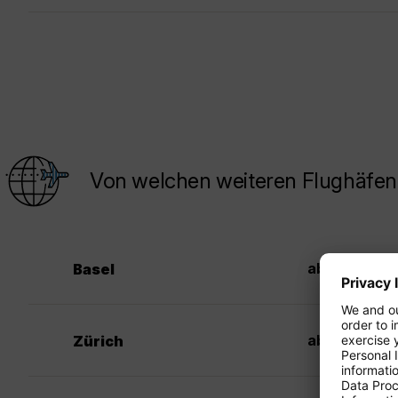
Von welchen weiteren Flughäfen 
42
ab CHF
Basel
34
ab CHF
Zürich