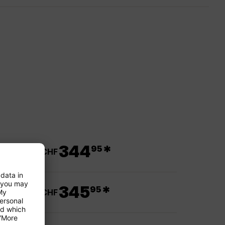
.
344
*
95
ab CHF
.
345
*
95
ab CHF