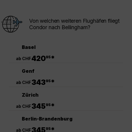
Von welchen weiteren Flughäfen fliegt
Condor nach Bellingham?
Basel
.
420
*
95
ab CHF
Genf
.
343
*
95
ab CHF
Zürich
.
345
*
95
ab CHF
Berlin-Brandenburg
.
345
*
95
ab CHF