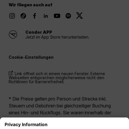
Wir fliegen auch auf
Condor APP
Jetzt im App Store herunterladen.
Cookie-Einstellungen
Link öffnet sich in einem neuen Fenster. Externe
Webseiten entsprechen möglicherweise nicht den
Richtlinien für Barrierefreiheit.
* Die Preise gelten pro Person und Strecke inkl.
Steuern und Gebühren bei gleichzeitiger Buchung
eines Hin- und Rückflugs. Sie waren innerhalb der
letzten 24 Stunden verfügbar und sind
möglicherweise nicht mehr aktuell. Bei den für die