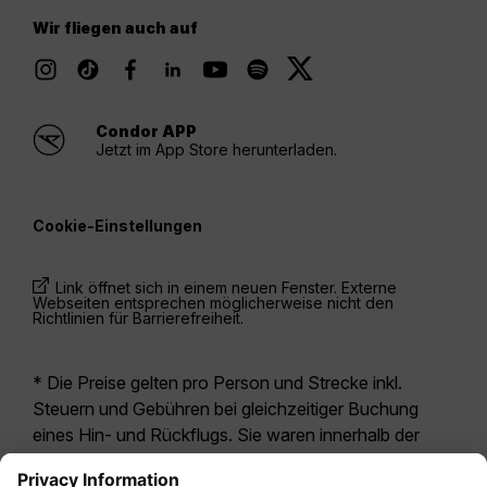
Wir fliegen auch auf
Condor APP
Jetzt im App Store herunterladen.
Cookie-Einstellungen
Link öffnet sich in einem neuen Fenster. Externe
Webseiten entsprechen möglicherweise nicht den
Richtlinien für Barrierefreiheit.
* Die Preise gelten pro Person und Strecke inkl.
Steuern und Gebühren bei gleichzeitiger Buchung
eines Hin- und Rückflugs. Sie waren innerhalb der
letzten 24 Stunden verfügbar und sind