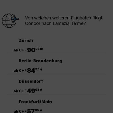
Von welchen weiteren Flughäfen fliegt
Condor nach Lamezia Terme?
Zürich
.
90
*
95
ab CHF
Berlin-Brandenburg
.
84
*
95
ab CHF
Düsseldorf
.
49
*
95
ab CHF
Frankfurt/Main
.
57
*
95
ab CHF