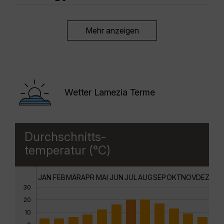
Mehr anzeigen
Wetter Lamezia Terme
Durchschnitts-
temperatur (°C)
JAN
FEB
MÄR
APR
MAI
JUN
JUL
AUG
SEP
OKT
NOV
DEZ
30
20
10