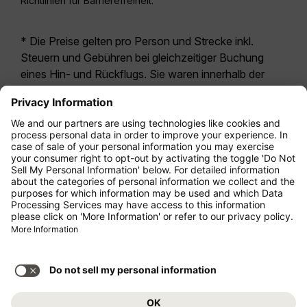
Richtlinien für Barrierefreiheit.
* Die Preise gelten pro Person und Strecke inkl.
Steuern und Gebühren bei gleichzeitiger Buchung
eines Hin- und Rückflugs. Sie waren innerhalb der
letzten 24 Stunden verfügbar und sind
möglicherweise nicht mehr aktuell. Bei den für die
Economy Class
angegebenen Tarifen handelt es
sich i.d.R. um Economy Zero, unsere restriktivste
Tarifoption. Es können hierfür zusätzliche Gebühren
für
Aufgabegepäck
oder für andere optionale
Leistungen anfallen. Es gelten die
Allgemeinen
Geschäftsbedingungen
.