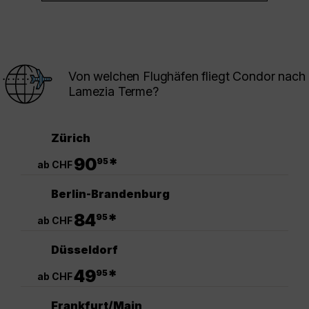
Von welchen Flughäfen fliegt Condor nach
Lamezia Terme?
Zürich
.
90
*
95
ab CHF
Berlin-Brandenburg
.
84
*
95
ab CHF
Düsseldorf
.
49
*
95
ab CHF
Frankfurt/Main