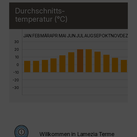
Durchschnitts-
temperatur (°C)
JAN
FEB
MÄR
APR
MAI
JUN
JUL
AUG
SEP
OKT
NOV
DEZ
30
20
10
0
-10
-20
-30
Willkommen in Lamezia Terme