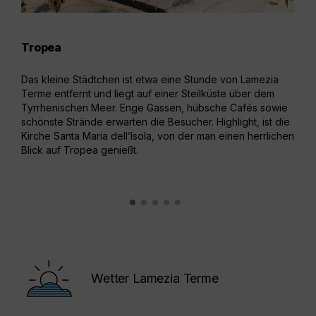
Tropea
Cap
Das kleine Städtchen ist etwa eine Stunde von Lamezia
Südl
Terme entfernt und liegt auf einer Steilküste über dem
Term
Tyrrhenischen Meer. Enge Gassen, hübsche Cafés sowie
viel
schönste Strände erwarten die Besucher. Highlight, ist die
Buch
Kirche Santa Maria dell’Isola, von der man einen herrlichen
Blick auf Tropea genießt.
Wetter Lamezia Terme