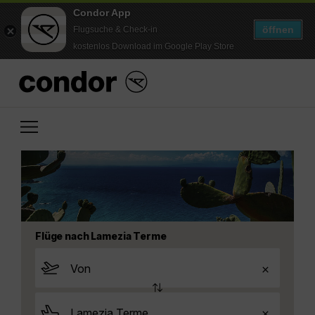
Condor App
öffnen
Flugsuche & Check-in
kostenlos Download im Google Play Store
Flüge nach Lamezia Terme