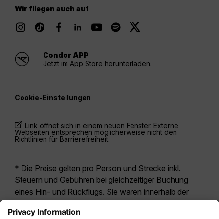
Wir fliegen auch auf
Condor APP
Jetzt im App Store herunterladen.
Cookie-Einstellungen
Link öffnet sich in einem neuen Fenster. Externe
Webseiten entsprechen möglicherweise nicht den
Richtlinien für Barrierefreiheit.
* Die Preise gelten pro Person und Strecke inkl.
Steuern und Gebühren bei gleichzeitiger Buchung
eines Hin- und Rückflugs. Sie waren innerhalb der
letzten 24 Stunden verfügbar und sind
möglicherweise nicht mehr aktuell. Bei den für die