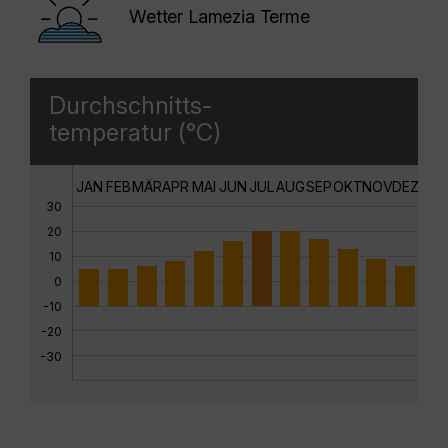
Wetter Lamezia Terme
Durchschnitts-
temperatur (°C)
JAN
FEB
MÄR
APR
MAI
JUN
JUL
AUG
SEP
OKT
NOV
DEZ
30
20
10
0
-10
-20
-30