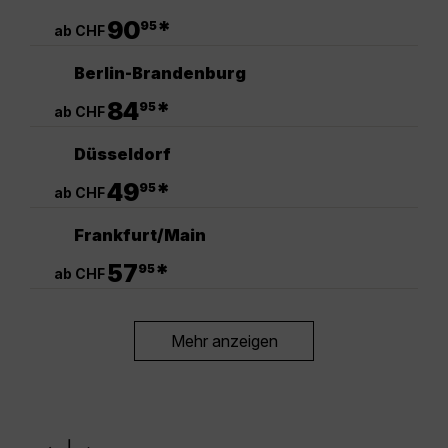
.
90
*
95
ab CHF
Berlin-Brandenburg
.
84
*
95
ab CHF
Düsseldorf
.
49
*
95
ab CHF
Frankfurt/Main
.
57
*
95
ab CHF
Mehr anzeigen