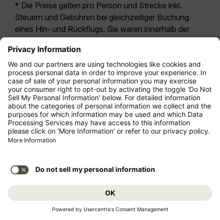
* Die Preise gelten pro Person und Strecke inkl.
Steuern und Gebühren bei gleichzeitiger Buchung
eines Hin- und Rückflugs. Sie waren innerhalb der
letzten 24 Stunden verfügbar und sind
möglicherweise nicht mehr aktuell. Bei den für die
Economy Class
angegebenen Tarifen handelt es
sich i.d.R. um Economy Zero, unsere restriktivste
Tarifoption. Es können hierfür zusätzliche Gebühren
für
Aufgabegepäck
oder für andere optionale
Leistungen anfallen. Es gelten die
Allgemeinen
Geschäftsbedingungen
.