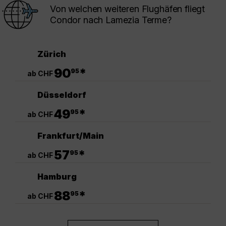
Von welchen weiteren Flughäfen fliegt
Condor nach Lamezia Terme?
Zürich
.
90
*
95
ab CHF
Düsseldorf
.
49
*
95
ab CHF
Frankfurt/Main
.
57
*
95
ab CHF
Hamburg
.
88
*
95
ab CHF