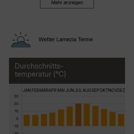
Mehr anzeigen
Wetter Lamezia Terme
Durchschnitts-
temperatur (°C)
JAN
FEB
MÄR
APR
MAI
JUN
JUL
AUG
SEP
OKT
NOV
DEZ
30
20
10
0
-10
-20