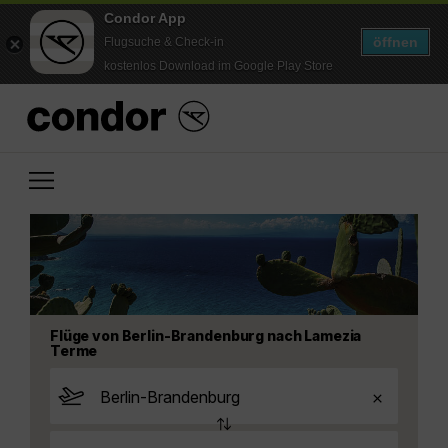
Condor App
öffnen
Flugsuche & Check-in
kostenlos Download im Google Play Store
Flüge von Berlin-Brandenburg nach Lamezia
Terme