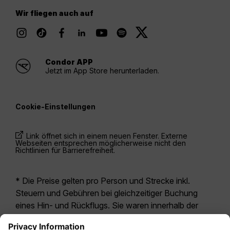
Wir fliegen auch auf
Condor APP
Jetzt im App Store herunterladen.
Cookie-Einstellungen
Link öffnet sich in einem neuen Fenster. Externe
Webseiten entsprechen möglicherweise nicht den
Richtlinien für Barrierefreiheit.
* Die Preise gelten pro Person und Strecke inkl.
Steuern und Gebühren bei gleichzeitiger Buchung
eines Hin- und Rückflugs. Sie waren innerhalb der
letzten 24 Stunden verfügbar und sind