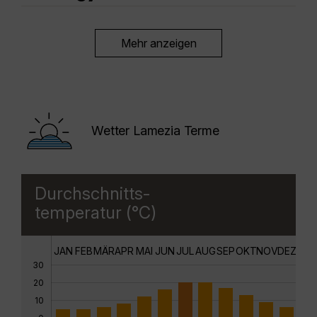
Mehr anzeigen
Wetter Lamezia Terme
Durchschnitts-
temperatur (°C)
JAN
FEB
MÄR
APR
MAI
JUN
JUL
AUG
SEP
OKT
NOV
DEZ
30
20
10