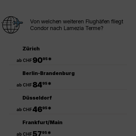
Von welchen weiteren Flughäfen fliegt
Condor nach Lamezia Terme?
Zürich
.
90
*
95
ab CHF
Berlin-Brandenburg
.
84
*
95
ab CHF
Düsseldorf
.
46
*
95
ab CHF
Frankfurt/Main
.
57
*
95
ab CHF