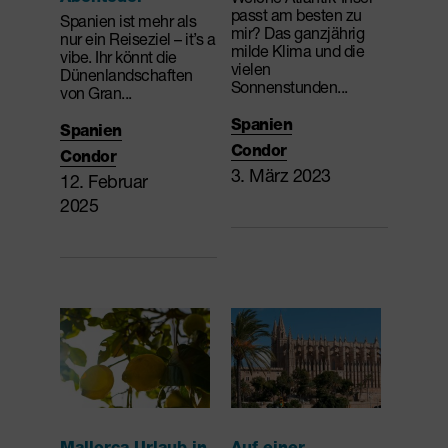
passt am besten zu
Spanien ist mehr als
mir? Das ganzjährig
nur ein Reiseziel – it’s a
milde Klima und die
vibe. Ihr könnt die
vielen
Dünenlandschaften
Sonnenstunden...
von Gran...
Spanien
Spanien
Condor
Condor
3. März 2023
12. Februar
2025
Mallorca Urlaub in
Auf einer