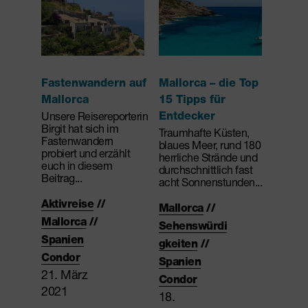
Fastenwandern auf
Mallorca – die Top
Mallorca
15 Tipps für
Unsere Reisereporterin
Entdecker
Birgit hat sich im
Traumhafte Küsten,
Fastenwandern
blaues Meer, rund 180
probiert und erzählt
herrliche Strände und
euch in diesem
durchschnittlich fast
Beitrag...
acht Sonnenstunden...
Aktivreise
//
Mallorca
//
Mallorca
//
Sehenswürdi
Spanien
gkeiten
//
Condor
Spanien
21. März
Condor
2021
18.