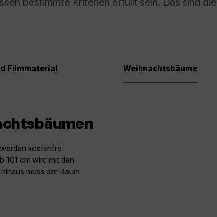
n bestimmte Kriterien erfüllt sein. Das sind die
nd Filmmaterial
Weihnachtsbäume
nachtsbäumen
werden kostenfrei
b 101 cm wird mit den
r hinaus muss der Baum