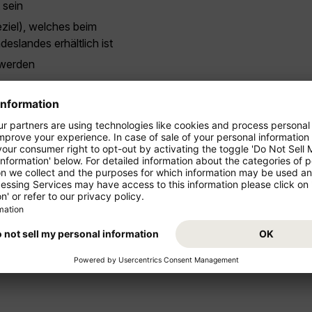
 sein
ziel), welches beim
eslandes erhältlich ist
 werden
Ihres Reiselandes!