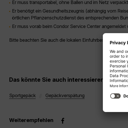
Er muss transportabel, ohne Ballen und im Netz verpackt
Er benötigt ein Gesundheitszeugnis (abhängig vom Reise
örtlichen Pflanzenschutzdienst des entsprechenden Bund
Er muss vorab beim Condor Service Center angemeldet
Bitte beachten Sie auch die lokalen Einfuhrbestimmungen 
Das könnte Sie auch interessieren
Sportgepäck
Gepäckverspätung
Weiterempfehlen