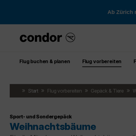
Ab Zürich 
Flug buchen & planen
Flug vorbereiten
Start
Flug vorbereiten
Gepäck & Tiere
W
Sport- und Sondergepäck
Weihnachtsbäume