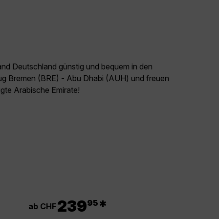
land Deutschland günstig und bequem in den
Flug Bremen (BRE) - Abu Dhabi (AUH) und freuen
nigte Arabische Emirate!
.
239
*
95
ab CHF