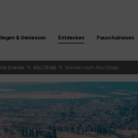
Fliegen & Geniessen
Entdecken
Pauschalreisen
che Emirate
Abu Dhabi
Bremen nach Abu Dhabi