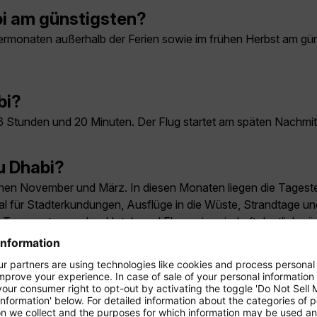
bi am günstigsten?
rmonaten außerhalb der Ferien sowie im frühen Herbst am gün
bi?
 6 Stunden und 20 Minuten. Der Flug startet am späten Nachmi
bu Dhabi?
schen November und März. In diesen Monaten liegen die Tagest
eal für Stadterkundungen, Ausflüge in die Wüste, Strandtage u
Temperaturen, aber Hotels und Flugpreise sind oft deutlich gün
it Pool, Shopping oder Museumsbesuchen kombinieren wollen.
ach Abu Dhabi?
rige aus Deutschland, Österreich und der Schweiz ein biometris