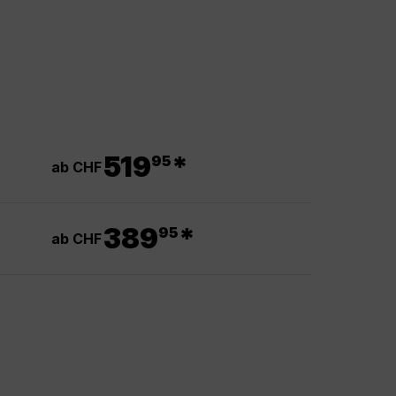
.
519
*
95
ab CHF
.
389
*
95
ab CHF