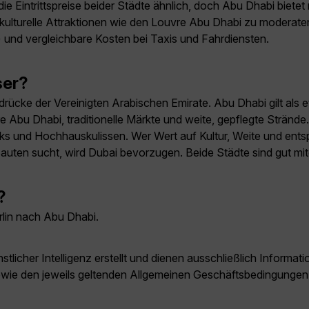
die Eintrittspreise beider Städte ähnlich, doch Abu Dhabi bie
kulturelle Attraktionen wie den Louvre Abu Dhabi zu moderaten
) und vergleichbare Kosten bei Taxis und Fahrdiensten.
ser?
ücke der Vereinigten Arabischen Emirate. Abu Dhabi gilt als etw
e Abu Dhabi, traditionelle Märkte und weite, gepflegte Strände.
s und Hochhauskulissen. Wer Wert auf Kultur, Weite und entspan
auten sucht, wird Dubai bevorzugen. Beide Städte sind gut mit
?
erlin nach Abu Dhabi.
licher Intelligenz erstellt und dienen ausschließlich Inform
owie den jeweils geltenden Allgemeinen Geschäftsbedingungen