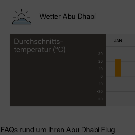
Wetter Abu Dhabi
Durchschnitts-
JAN
temperatur (°C)
30
20
10
0
-10
-20
-30
FAQs rund um Ihren Abu Dhabi Flug