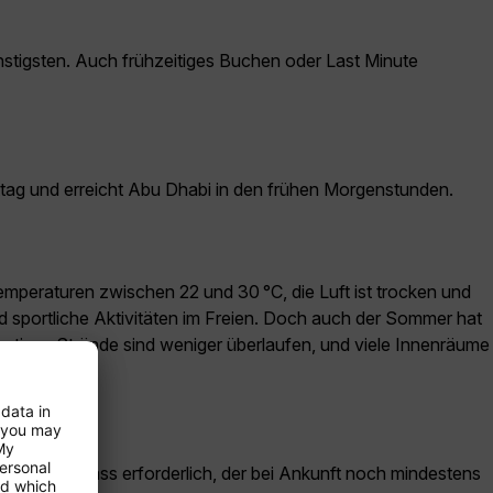
stigsten. Auch frühzeitiges Buchen oder Last Minute
ttag und erreicht Abu Dhabi in den frühen Morgenstunden.
emperaturen zwischen 22 und 30 °C, die Luft ist trocken und
nd sportliche Aktivitäten im Freien. Doch auch der Sommer hat
stiger, Strände sind weniger überlaufen, und viele Innenräume
cher Reisepass erforderlich, der bei Ankunft noch mindestens