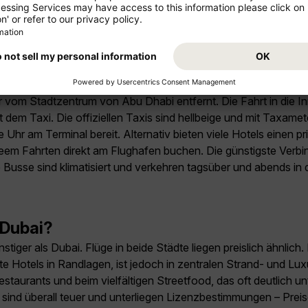
nes Reisedokument. Reisende erhalten bei Ankunft ein kostenfre
igt. Das Visum wird direkt bei der Passkontrolle am Flughafen e
auswaertiges-amt.de
 Zentrum von Abu Dhabi?
ter vom Stadtzentrum von Abu Dhabi entfernt. Die Fahrt in die 
 dem Taxi. Die offiziellen Taxis sind hellbeige und mit Taxamet
hr am Terminal bereit. Alternativ bieten viele Hotels einen priv
em Fahrten direkt am Flughafen buchen. Die günstigste Verbind
Busse sind klimatisiert und verkehren tagsüber und abends in d
 Dubai?
iger als Dubai. Flüge in beide Städte liegen preislich ähnlich. 
te Hotels in Randlagen, ist jedoch in zentralen Strand- und Lu
staurants und beim vielfältigen Streetfood, das oft deutlich u
 sind überall teuer und unterliegen Lizenzbestimmungen – Preis