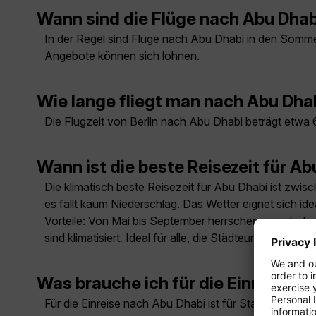
Wann sind die Flüge nach Abu Dha
In der Regel sind Flüge nach Abu Dhabi in den Somme
Angebote können sich lohnen.
Wie lange fliegt man nach Abu Dha
Die Flugzeit von Berlin nach Abu Dhabi beträgt etwa
Wann ist die beste Reisezeit für A
Die klimatisch beste Reisezeit für Abu Dhabi ist zwi
es fällt kaum Niederschlag. Das Wetter eignet sich id
Vorteile: Von Mai bis September herrschen zwar hohe 
sind klimatisiert. Ideal für alle, die Städteurlaub m
Was brauche ich für die Einreise n
Für die Einreise nach Abu Dhabi ist für Staatsangehö