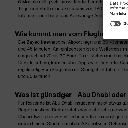
6 Monate gültig sein muss. Kinder benötigen ein eige
Tagen innerhalb eines Zeitraums von 180 Tagen berecht
Informationen bietet das Auswärtige Amt unter:
www.
Wie kommt man vom Flughafen ins
Der Zayed International Airport liegt rund 30 Kilome
und 45 Minuten. Am einfachsten ist die Weiterreise mit
umgerechnet 20 bis 30 Euro. Taxis stehen rund um die U
Dienste setzen, können über Apps wie Uber oder Care
regelmäßig vom Flughafen ins Stadtgebiet fahren. Die 
und 60 Minuten.
Was ist günstiger - Abu Dhabi oder
Für Reisende ist Abu Dhabi insgesamt meist etwas günst
Regel günstiger. Dubai bietet zwar mehr sehr preiswer
Dhabi etwas preiswerter, insbesondere in günstigen Re
sind in beiden Städten ähnlich. Alkoholische Getränke