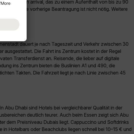
ies Visum on arrival, das zu einem Aufenthalt von bis zu 90
rteilt – eine vorherige Beantragung ist nicht nötig. Weitere
Innenstadt dauert je nach Tageszeit und Verkehr zwischen 30
er ausgestattet. Die Fahrt ins Zentrum kostet in der Regel
aten Transferdienst an. Reisende, die lieber auf digitale
ung ins Zentrum bieten die Buslinien A1 und 490, die
ichten Takten. Die Fahrzeit liegt je nach Linie zwischen 45
In Abu Dhabi sind Hotels bei vergleichbarer Qualität in der
xusbereichen deutlich teurer. Auch beim Essen zeigt sich Abu
nter dem Preisniveau Dubais liegt. Cappuccino und Softdrinks
e in Hotelbars oder Beachclubs liegen schnell bei 10–15 € und