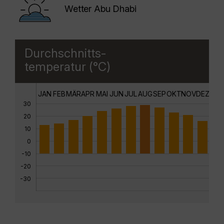
Wetter Abu Dhabi
Durchschnitts-
temperatur (°C)
JAN
FEB
MÄR
APR
MAI
JUN
JUL
AUG
SEP
OKT
NOV
DEZ
30
20
10
0
-10
-20
-30