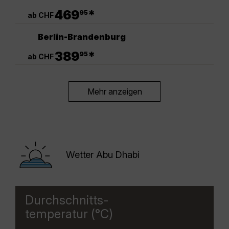
.
469
*
95
ab CHF
Berlin-Brandenburg
.
389
*
95
ab CHF
Mehr anzeigen
Wetter Abu Dhabi
Durchschnitts-
temperatur (°C)