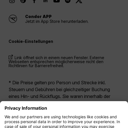
Condor APP
Jetzt im App Store herunterladen.
Cookie-Einstellungen
Link öffnet sich in einem neuen Fenster. Externe
Webseiten entsprechen möglicherweise nicht den
Richtlinien für Barrierefreiheit.
* Die Preise gelten pro Person und Strecke inkl.
Steuern und Gebühren bei gleichzeitiger Buchung
eines Hin- und Rückflugs. Sie waren innerhalb der
letzten 24 Stunden verfügbar und sind
möglicherweise nicht mehr aktuell. Bei den für die
Economy Class
angegebenen Tarifen handelt es
sich i.d.R. um Economy Zero, unsere restriktivste