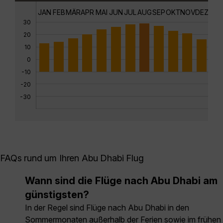
JAN
FEB
MÄR
APR
MAI
JUN
JUL
AUG
SEP
OKT
NOV
DEZ
30
20
10
0
-10
-20
-30
FAQs rund um Ihren Abu Dhabi Flug
Wann sind die Flüge nach Abu Dhabi am
günstigsten?
In der Regel sind Flüge nach Abu Dhabi in den
Sommermonaten außerhalb der Ferien sowie im frühen