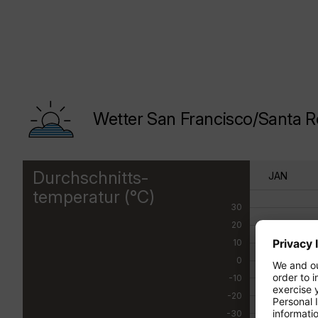
Wetter San Francisco/Santa 
Durchschnitts-
JAN
temperatur (°C)
30
20
10
0
-10
-20
-30