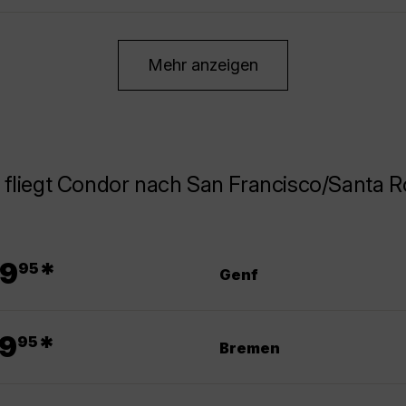
Mehr anzeigen
 fliegt Condor nach San Francisco/Santa 
.
9
*
95
Genf
.
9
*
95
Bremen