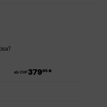
Rosa?
.
379
*
95
ab CHF