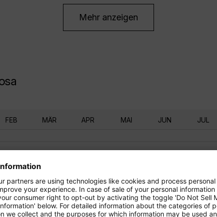
Mehr anzeigen
Rosa
FEB
MÄR
APR
MAI
JUN
JUL