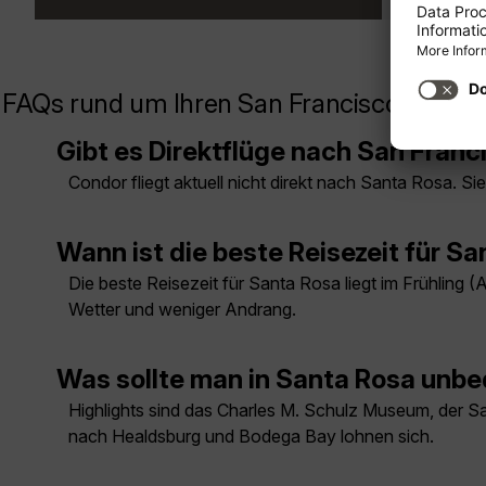
FAQs rund um Ihren San Francisco/Santa 
Gibt es Direktflüge nach San Fran
Condor fliegt aktuell nicht direkt nach Santa Rosa. 
Wann ist die beste Reisezeit für 
Die beste Reisezeit für Santa Rosa liegt im Frühling 
Wetter und weniger Andrang.
Was sollte man in Santa Rosa unb
Highlights sind das Charles M. Schulz Museum, der S
nach Healdsburg und Bodega Bay lohnen sich.