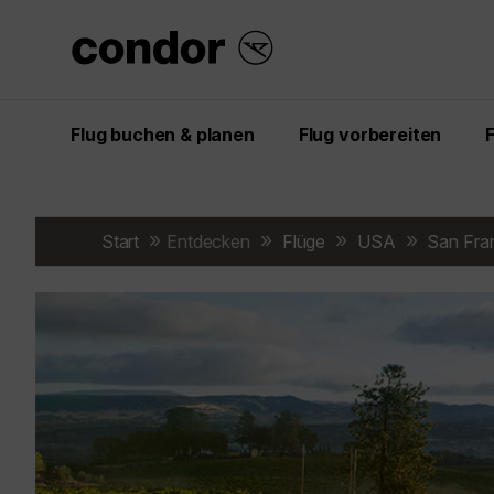
Flug buchen & planen
Flug vorbereiten
Start
Entdecken
Flüge
USA
San Fra