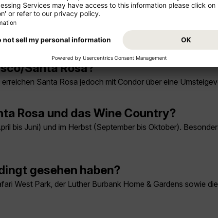
Rosa Flug
cisco/Santa Rosa?
Sie erreichen Santa Rosa jedoch mit Condor über eine Umsteigev
Santa Rosa und das Wine Country?
(April bis Juni) und im Herbst (September bis Oktober). Besonde
edingt gesehen haben?
afari West Park, der Luther Burbank Home & Gardens sowie di