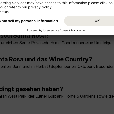
Rosa Flug
cisco/Santa Rosa?
Sie erreichen Santa Rosa jedoch mit Condor über eine Umsteigev
Santa Rosa und das Wine Country?
(April bis Juni) und im Herbst (September bis Oktober). Besonde
edingt gesehen haben?
afari West Park, der Luther Burbank Home & Gardens sowie di