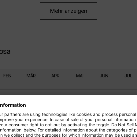
Mehr anzeigen
Rosa
FEB
MÄR
APR
MAI
JUN
JUL