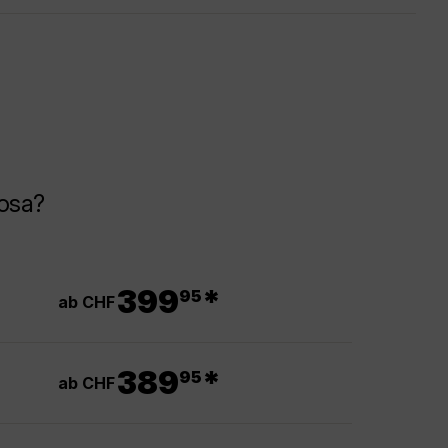
Rosa?
.
399
*
95
ab CHF
.
389
*
95
ab CHF