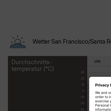
Wetter San Francisco/Santa 
Durchschnitts-
JAN
temperatur (°C)
30
20
10
0
-10
-20
-30