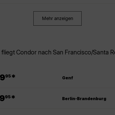
Mehr anzeigen
 fliegt Condor nach San Francisco/Santa 
.
9
*
95
Genf
.
9
*
95
Berlin-Brandenburg