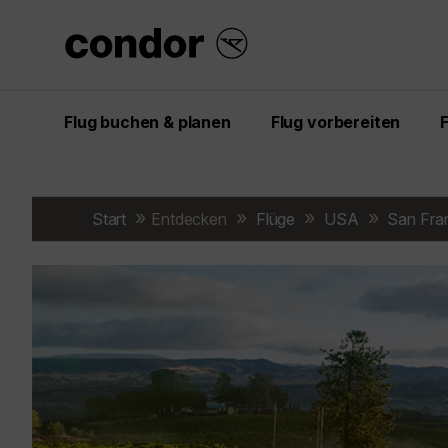
Flug buchen & planen
Flug vorbereiten
Start
Entdecken
Flüge
USA
San Fra