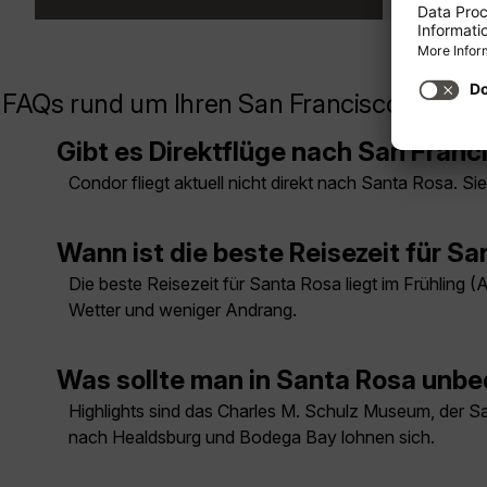
FAQs rund um Ihren San Francisco/Santa 
Gibt es Direktflüge nach San Fran
Condor fliegt aktuell nicht direkt nach Santa Rosa. 
Wann ist die beste Reisezeit für 
Die beste Reisezeit für Santa Rosa liegt im Frühling 
Wetter und weniger Andrang.
Was sollte man in Santa Rosa unb
Highlights sind das Charles M. Schulz Museum, der S
nach Healdsburg und Bodega Bay lohnen sich.