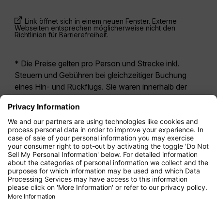
Link öffnet sich in einem neuen Fenster. Externe
Webseiten entsprechen möglicherweise nicht den
Richtlinien für Barrierefreiheit.
* Die Preise gelten pro Person und Strecke inkl.
Steuern und Gebühren bei gleichzeitiger Buchung
eines Hin- und Rückflugs. Sie waren innerhalb der
letzten 24 Stunden verfügbar und sind
möglicherweise nicht mehr aktuell. Bei den für die
Economy Class
angegebenen Tarifen handelt es
sich i.d.R. um Economy Zero, unsere restriktivste
Tarifoption. Es können hierfür zusätzliche Gebühren
für
Aufgabegepäck
oder für andere optionale
Leistungen anfallen. Es gelten die
Allgemeinen
Geschäftsbedingungen
.