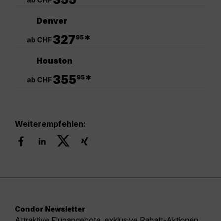
Denver
.
327
*
95
ab CHF
Houston
.
355
*
95
ab CHF
Weiterempfehlen:
Condor Newsletter
Attraktive Flugangebote, exklusive Rabatt-Aktionen