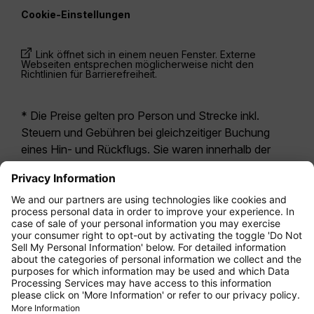
Cookie-Einstellungen
Link öffnet sich in einem neuen Fenster. Externe
Webseiten entsprechen möglicherweise nicht den
Richtlinien für Barrierefreiheit.
* Die Preise gelten pro Person und Strecke inkl.
Steuern und Gebühren bei gleichzeitiger Buchung
eines Hin- und Rückflugs. Sie waren innerhalb der
letzten 24 Stunden verfügbar und sind
möglicherweise nicht mehr aktuell. Bei den für die
Economy Class
angegebenen Tarifen handelt es
sich i.d.R. um Economy Zero, unsere restriktivste
Tarifoption. Es können hierfür zusätzliche Gebühren
für
Aufgabegepäck
oder für andere optionale
Leistungen anfallen. Es gelten die
Allgemeinen
Geschäftsbedingungen
.