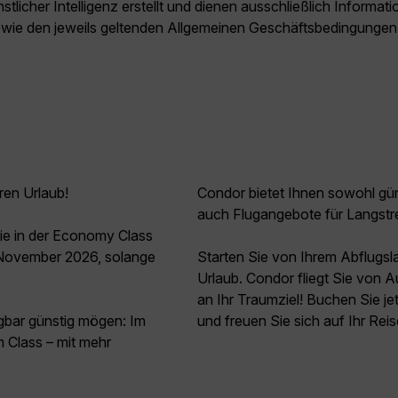
licher Intelligenz erstellt und dienen ausschließlich Inform
owie den jeweils geltenden Allgemeinen Geschäftsbedingungen
ren Urlaub!
Condor bietet Ihnen sowohl güns
auch Flugangebote für Langstr
ie in der Economy Class
 November 2026, solange
Starten Sie von Ihrem Abflugs
Urlaub. Condor fliegt Sie von 
an Ihr Traumziel! Buchen Sie j
agbar günstig mögen: Im
und freuen Sie sich auf Ihr Rei
Class – mit mehr