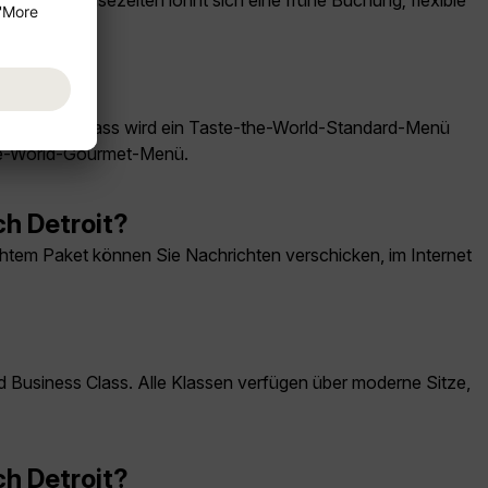
hgefragte Reisezeiten lohnt sich eine frühe Buchung; flexible
er Economy Class wird ein Taste-the-World-Standard-Menü
the-World-Gourmet-Menü.
ch Detroit?
tem Paket können Sie Nachrichten verschicken, im Internet
 Business Class. Alle Klassen verfügen über moderne Sitze,
ch Detroit?