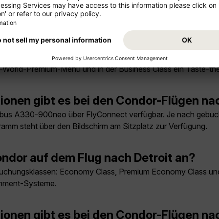
b der Ferienzeiten und bei flexiblen Reisedaten. Für stark nac
.
m Condor-Flug nach Detroit?
n und Getränke je nach gebuchter Reiseklasse enthalten. In d
he-World-Premium-Menü und in der Business Class ein Taste-
ionen gibt es bei den Condor-Flügen na
rbus A330-900neo über FlyConnect verfügbar. Je nach gebuch
ramm steht über den Bildschirm am Sitzplatz zur Verfügung.
ndor auf dem Flug nach Detroit an?
i Buchungsklassen: Economy Class, Premium Economy Class und
ainment-Systeme.
ionen gibt es bei den Condor-Flügen na