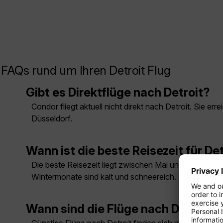
FAQs rund um Ihren Detroit Flug
Gibt es Direktflüge nach Detroit?
Condor fliegt aktuell nicht direkt nach Detroit. Sie 
Düsseldorf.
Wann ist die beste Reisezeit für De
Die beste Reisezeit liegt zwischen Mai und Oktober, 
Wintermonate sind kalt und schneereich.
Wann sind die Flüge nach Detroit 