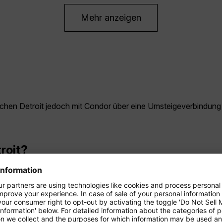
Mehr anzeigen
erreichen Detroit jedoch mit Condor über eine Umsteigeverbindu
troit?
wenn die Temperaturen mild bis warm sind. Der Herbst bietet fa
am günstigsten?