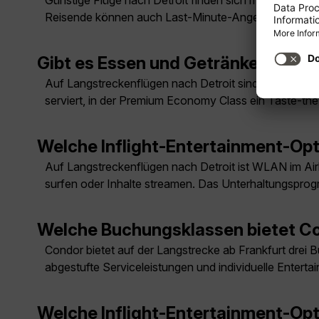
Günstige Flüge nach Detroit finden sich meist außerhal
Reisende können auch Last-Minute-Angebote prüfen
Gibt es Essen und Getränke auf de
Auf Langstreckenflügen nach Detroit sind Mahlzeite
serviert, in der Premium Economy Class ein Taste-t
Welche Inflight-Entertainment-Opt
Auf Langstreckenflügen nach Detroit ist WLAN im Ai
surfen oder Inhalte streamen. Das Unterhaltungsprog
Welche Buchungsklassen bietet Co
Condor bietet auf der Langstrecke ab Frankfurt dre
abgestufte Serviceleistungen und individuelle Entert
Welche Inflight-Entertainment-Opt