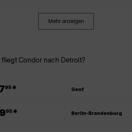
Mehr anzeigen
fliegt Condor nach Detroit?
.
7
*
95
Genf
.
9
*
95
Berlin-Brandenburg