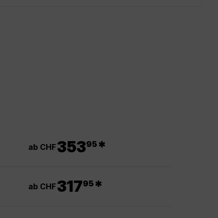
.
353
*
95
ab CHF
.
317
*
95
ab CHF