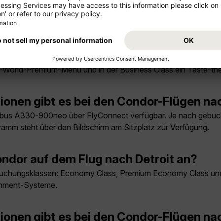
b der Ferienzeiten und bei flexiblen Reisedaten. Für stark nac
.
m Condor-Flug nach Detroit?
n und Getränke je nach gebuchter Reiseklasse enthalten. In d
he-World-Premium-Menü und in der Business Class ein Taste-
ionen gibt es bei den Condor-Flügen na
rbus A330-900neo über FlyConnect verfügbar. Je nach gebuch
ramm steht über den Bildschirm am Sitzplatz zur Verfügung.
ndor auf dem Flug nach Detroit an?
i Buchungsklassen: Economy Class, Premium Economy Class und
ainment-Systeme.
ionen gibt es bei den Condor-Flügen na