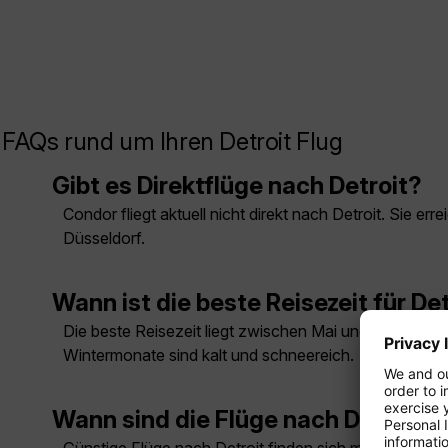
FAQs rund um Ihren Detroit Flug
Gibt es Direktflüge nach Detroit?
Condor fliegt aktuell nicht direkt nach Detroit. Sie 
Düsseldorf.
Wann ist die beste Reisezeit für De
Die beste Reisezeit liegt zwischen Mai und Oktober, 
Wintermonate sind kalt und schneereich.
Wann sind die Flüge nach Detroit 