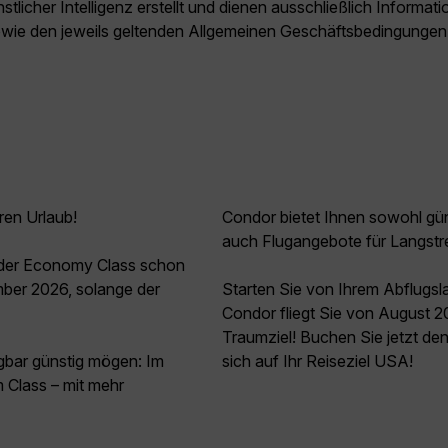
licher Intelligenz erstellt und dienen ausschließlich Inform
owie den jeweils geltenden Allgemeinen Geschäftsbedingungen
ren Urlaub!
Condor bietet Ihnen sowohl güns
auch Flugangebote für Langstr
n der Economy Class schon
ber 2026, solange der
Starten Sie von Ihrem Abflugsl
Condor fliegt Sie von August 2
Traumziel! Buchen Sie jetzt de
agbar günstig mögen: Im
sich auf Ihr Reiseziel USA!
Class – mit mehr