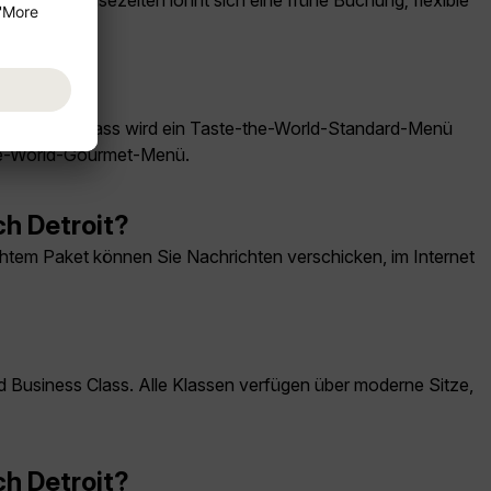
hgefragte Reisezeiten lohnt sich eine frühe Buchung; flexible
er Economy Class wird ein Taste-the-World-Standard-Menü
the-World-Gourmet-Menü.
ch Detroit?
tem Paket können Sie Nachrichten verschicken, im Internet
 Business Class. Alle Klassen verfügen über moderne Sitze,
ch Detroit?