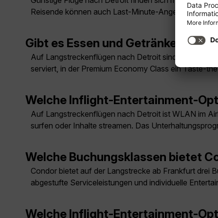
Günstige Flüge nach Detroit finden sich meist außerhal
Reisende können auch Last-Minute-Angebote prüfen
Gibt es Essen und Getränke auf de
Auf Langstreckenflügen nach Detroit sind Mahlzeite
serviert, in der Premium Economy Class ein Taste-t
Welche Inflight-Entertainment-Opt
Auf Langstreckenflügen nach Detroit ist WLAN im Ai
surfen oder Inhalte streamen. Das Unterhaltungsprog
Welche Buchungsklassen bietet Co
Condor bietet auf der Langstrecke ab Frankfurt dre
abgestufte Serviceleistungen und individuelle Entert
Welche Inflight-Entertainment-Opt