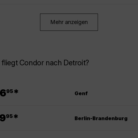
Mehr anzeigen
fliegt Condor nach Detroit?
.
6
*
95
Genf
.
9
*
95
Berlin-Brandenburg