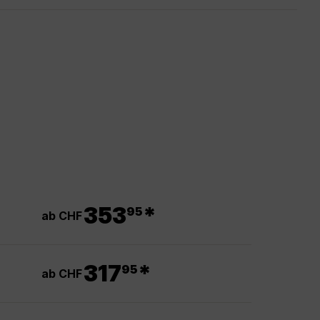
.
353
*
95
ab CHF
.
317
*
95
ab CHF