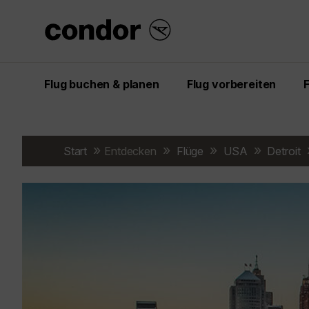
Flug buchen & planen
Flug vorbereiten
Start
Entdecken
Flüge
USA
Detroit