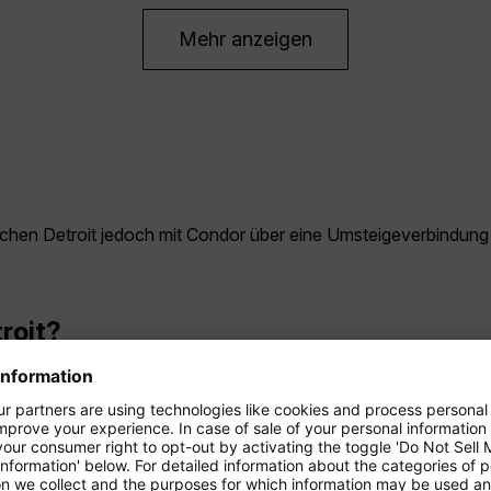
Mehr anzeigen
erreichen Detroit jedoch mit Condor über eine Umsteigeverbindu
troit?
wenn die Temperaturen mild bis warm sind. Der Herbst bietet fa
am günstigsten?