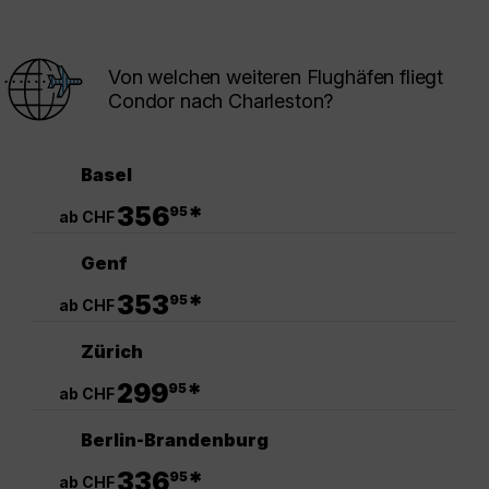
Von welchen weiteren Flughäfen fliegt
Condor nach Charleston?
Basel
.
356
*
95
ab CHF
Genf
.
353
*
95
ab CHF
Zürich
.
299
*
95
ab CHF
Berlin-Brandenburg
.
336
*
95
ab CHF