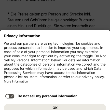
* Die Preise gelten pro Person und Strecke inkl.
Steuern und Gebühren bei gleichzeitiger Buchung
eines Hin- und Rückflugs. Sie waren innerhalb der
letzten 24 Stunden verfügbar und sind
möglicherweise nicht mehr aktuell. Bei den für die
Economy Class
angegebenen Tarifen handelt es
sich i.d.R. um Economy Zero, unsere restriktivste
Tarifoption. Es können hierfür zusätzliche Gebühren
für
Aufgabegepäck
oder für andere optionale
Leistungen anfallen. Es gelten die
Allgemeinen
Geschäftsbedingungen
.