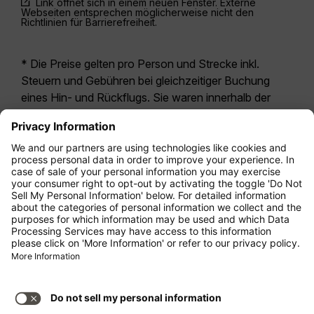
Link öffnet sich in einem neuen Fenster. Externe
Webseiten entsprechen möglicherweise nicht den
Richtlinien für Barrierefreiheit.
* Die Preise gelten pro Person und Strecke inkl.
Steuern und Gebühren bei gleichzeitiger Buchung
eines Hin- und Rückflugs. Sie waren innerhalb der
letzten 24 Stunden verfügbar und sind
möglicherweise nicht mehr aktuell. Bei den für die
Economy Class
angegebenen Tarifen handelt es
sich i.d.R. um Economy Zero, unsere restriktivste
Tarifoption. Es können hierfür zusätzliche Gebühren
für
Aufgabegepäck
oder für andere optionale
Leistungen anfallen. Es gelten die
Allgemeinen
Geschäftsbedingungen
.