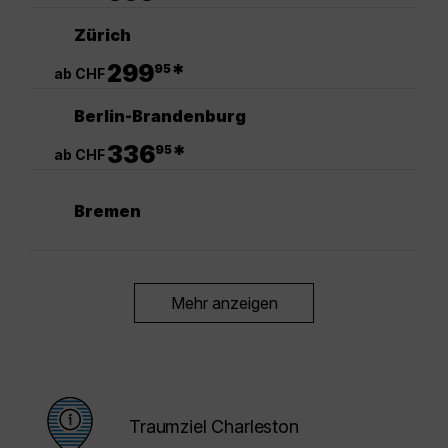
Zürich
.
299
*
95
ab CHF
Berlin-Brandenburg
.
336
*
95
ab CHF
Bremen
Mehr anzeigen
Traumziel Charleston