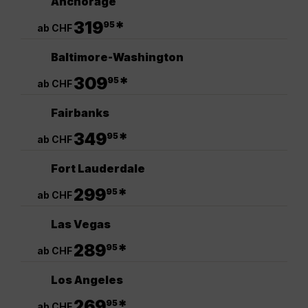
Anchorage
.
319
*
95
ab CHF
Baltimore-Washington
.
309
*
95
ab CHF
Fairbanks
.
349
*
95
ab CHF
Fort Lauderdale
.
299
*
95
ab CHF
Las Vegas
.
289
*
95
ab CHF
Los Angeles
.
269
*
95
ab CHF