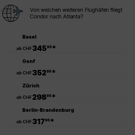
Von welchen weiteren Flughäfen fliegt
Condor nach Atlanta?
Basel
.
345
*
95
ab CHF
Genf
.
352
*
95
ab CHF
Zürich
.
298
*
95
ab CHF
Berlin-Brandenburg
.
317
*
95
ab CHF