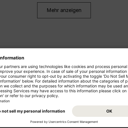
Mehr anzeigen
ren Urlaub!
Condor bietet Ihnen sowohl güns
auch Flugangebote für Langstr
e in der Economy Class
 November 2026, solange
Starten Sie von Ihrem Abflugs
Urlaub. Condor fliegt Sie von 
an Ihr Traumziel! Buchen Sie j
agbar günstig mögen: Im
freuen Sie sich auf Ihr Reisezi
Class – mit mehr