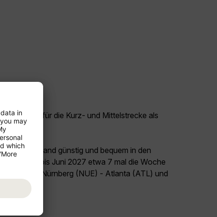
tige Flüge für die Kurz- und Mittelstrecke als
eckenflüge.
land Deutschland günstig und bequem in den
August 2026 bis Juni 2027 etwa 7 mal die Woche
etzt den Flug Nürnberg (NUE) - Atlanta (ATL) und
el USA!