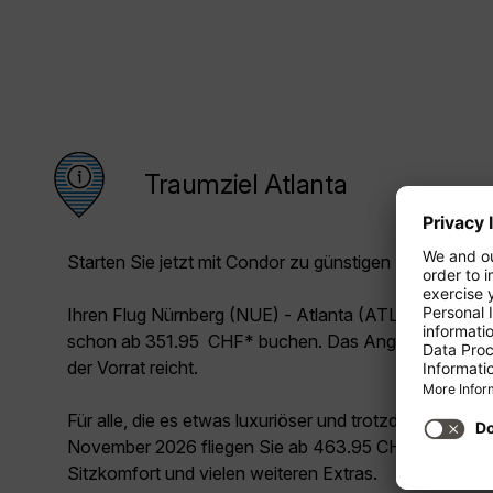
Traumziel Atlanta
Starten Sie jetzt mit Condor zu günstigen Preisen in Ih
Ihren Flug Nürnberg (NUE) - Atlanta (ATL) können Si
schon ab 351.95 CHF* buchen. Das Angebot gilt im
der Vorrat reicht.
Für alle, die es etwas luxuriöser und trotzdem unschl
November 2026 fliegen Sie ab 463.95 CHF* Premium 
Sitzkomfort und vielen weiteren Extras.