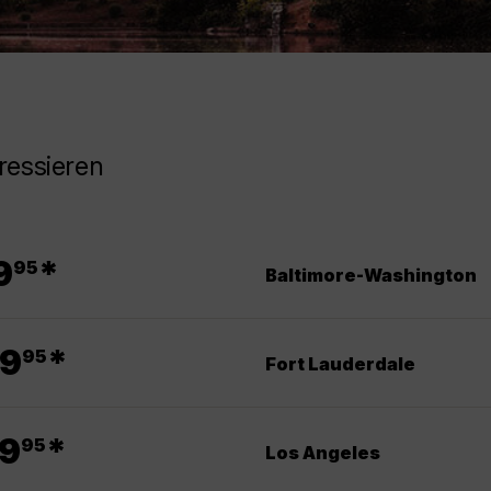
ressieren
.
9
*
95
Baltimore-Washington
.
9
*
95
Fort Lauderdale
.
9
*
95
Los Angeles