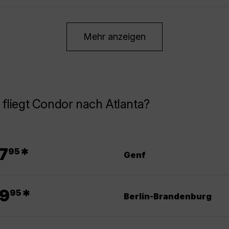
Mehr anzeigen
fliegt Condor nach Atlanta?
.
7
*
95
Genf
.
9
*
95
Berlin-Brandenburg