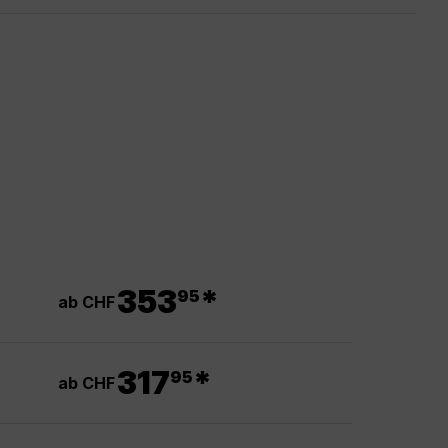
.
353
*
95
ab CHF
.
317
*
95
ab CHF