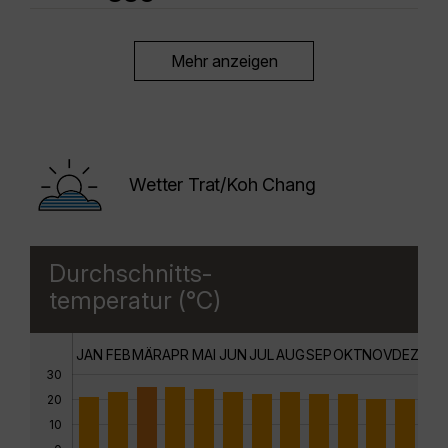
Mehr anzeigen
Wetter Trat/Koh Chang
Durchschnitts-
temperatur (°C)
JAN
FEB
MÄR
APR
MAI
JUN
JUL
AUG
SEP
OKT
NOV
DEZ
30
20
10