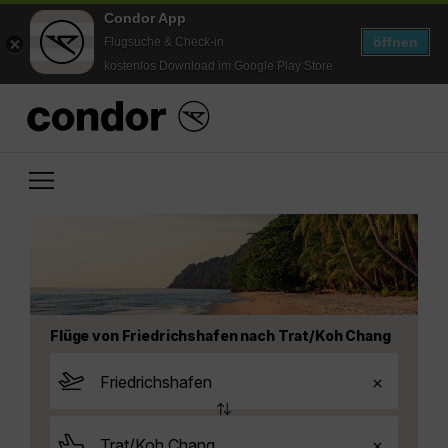
Condor App
öffnen
Flugsuche & Check-in
kostenlos Download im Google Play Store
Flüge von Friedrichshafen nach Trat/Koh Chang