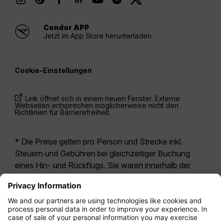
Condor APP
Jetzt im App Store herunterladen.
Cookie-Einstellungen
Link öffnet sich in einem neuen Fenster. Externe
Webseiten entsprechen möglicherweise nicht den
Richtlinien für Barrierefreiheit.
* Die Preise gelten pro Person und Strecke inkl.
Steuern und Gebühren bei gleichzeitiger Buchung
eines Hin- und Rückflugs. Sie waren innerhalb der
letzten 24 Stunden verfügbar und sind
möglicherweise nicht mehr aktuell. Bei den für die
Economy Class
angegebenen Tarifen handelt es
sich i.d.R. um Economy Zero, unsere restriktivste