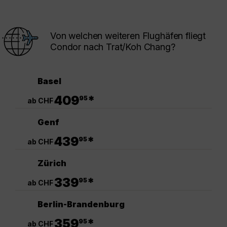
Von welchen weiteren Flughäfen fliegt
Condor nach Trat/Koh Chang?
Basel
.
409
*
95
ab CHF
Genf
.
439
*
95
ab CHF
Zürich
.
339
*
95
ab CHF
Berlin-Brandenburg
.
359
*
95
ab CHF