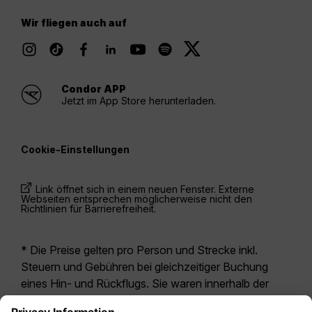
Wir fliegen auch auf
Condor APP
Jetzt im App Store herunterladen.
Cookie-Einstellungen
Link öffnet sich in einem neuen Fenster. Externe
Webseiten entsprechen möglicherweise nicht den
Richtlinien für Barrierefreiheit.
* Die Preise gelten pro Person und Strecke inkl.
Steuern und Gebühren bei gleichzeitiger Buchung
eines Hin- und Rückflugs. Sie waren innerhalb der
letzten 24 Stunden verfügbar und sind