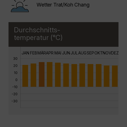
Wetter Trat/Koh Chang
Durchschnitts-
temperatur (°C)
JAN
FEB
MÄR
APR
MAI
JUN
JUL
AUG
SEP
OKT
NOV
DEZ
30
20
10
0
-10
-20
-30