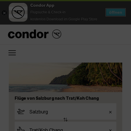
Condor App
öffnen
Flugsuche & Check-in
kostenlos Download im Google Play Store
Flüge von Salzburg nach Trat/Koh Chang