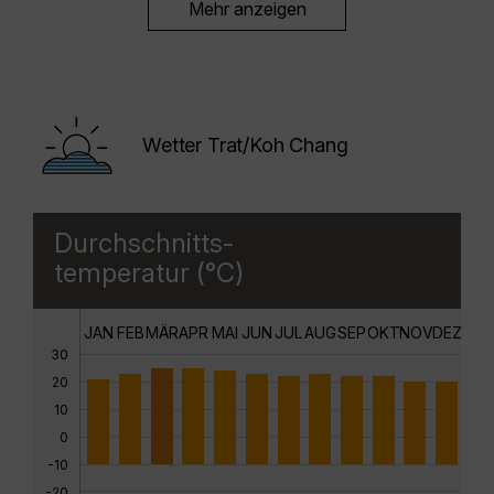
Mehr anzeigen
Wetter Trat/Koh Chang
Durchschnitts-
temperatur (°C)
JAN
FEB
MÄR
APR
MAI
JUN
JUL
AUG
SEP
OKT
NOV
DEZ
30
20
10
0
-10
-20