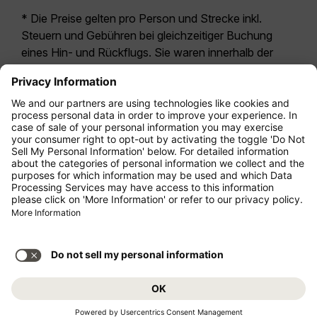
* Die Preise gelten pro Person und Strecke inkl.
Steuern und Gebühren bei gleichzeitiger Buchung
eines Hin- und Rückflugs. Sie waren innerhalb der
letzten 24 Stunden verfügbar und sind
möglicherweise nicht mehr aktuell. Bei den für die
Economy Class
angegebenen Tarifen handelt es
sich i.d.R. um Economy Zero, unsere restriktivste
Tarifoption. Es können hierfür zusätzliche Gebühren
für
Aufgabegepäck
oder für andere optionale
Leistungen anfallen. Es gelten die
Allgemeinen
Geschäftsbedingungen
.