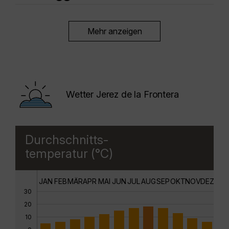
Mehr anzeigen
Wetter Jerez de la Frontera
Durchschnitts-
temperatur (°C)
JAN
FEB
MÄR
APR
MAI
JUN
JUL
AUG
SEP
OKT
NOV
DEZ
30
20
10