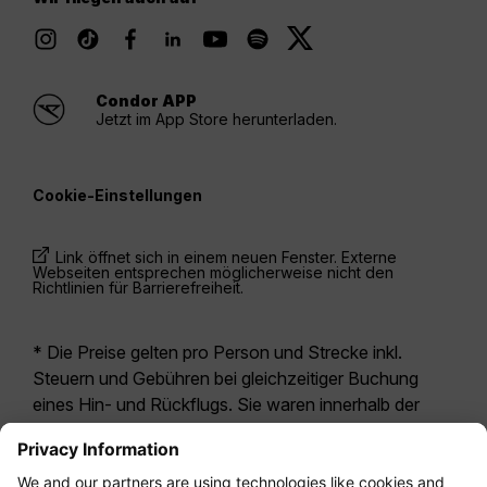
Condor APP
Jetzt im App Store herunterladen.
Cookie-Einstellungen
Link öffnet sich in einem neuen Fenster. Externe
Webseiten entsprechen möglicherweise nicht den
Richtlinien für Barrierefreiheit.
* Die Preise gelten pro Person und Strecke inkl.
Steuern und Gebühren bei gleichzeitiger Buchung
eines Hin- und Rückflugs. Sie waren innerhalb der
letzten 24 Stunden verfügbar und sind
möglicherweise nicht mehr aktuell. Bei den für die
Economy Class
angegebenen Tarifen handelt es