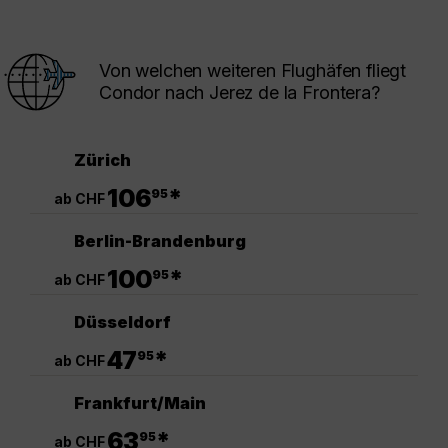
Von welchen weiteren Flughäfen fliegt
Condor nach Jerez de la Frontera?
Zürich
.
106
*
95
ab CHF
Berlin-Brandenburg
.
100
*
95
ab CHF
Düsseldorf
.
47
*
95
ab CHF
Frankfurt/Main
.
63
*
95
ab CHF