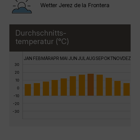
Wetter Jerez de la Frontera
Durchschnitts-
temperatur (°C)
JAN
FEB
MÄR
APR
MAI
JUN
JUL
AUG
SEP
OKT
NOV
DEZ
30
20
10
0
-10
-20
-30