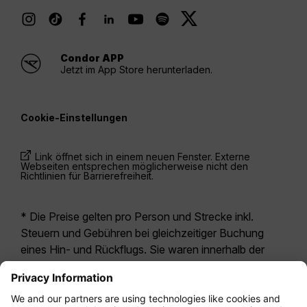
Condor APP
Jetzt im App Store herunterladen.
Cookie-Einstellungen
Link öffnet sich in einem neuen Fenster. Externe
Webseiten entsprechen möglicherweise nicht den
Richtlinien für Barrierefreiheit.
* Die Preise gelten pro Person und Strecke inkl.
Steuern und Gebühren bei gleichzeitiger Buchung
eines Hin- und Rückflugs. Sie waren innerhalb der
letzten 24 Stunden verfügbar und sind
möglicherweise nicht mehr aktuell. Bei den für die
Economy Class
angegebenen Tarifen handelt es