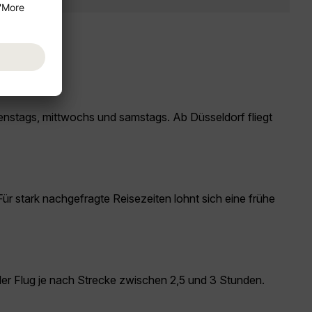
ienstags, mittwochs und samstags. Ab Düsseldorf fliegt
Für stark nachgefragte Reisezeiten lohnt sich eine frühe
der Flug je nach Strecke zwischen 2,5 und 3 Stunden.