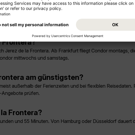
lug
a Frontera?
ch Jerez de la Frontera. Ab Frankfurt fliegt Condor montags, d
Condor mittwochs und samstags.
Frontera am günstigsten?
meist außerhalb der Ferienzeiten und bei flexiblen Reisedaten. 
e-Angebote prüfen.
 la Frontera?
 Stunden und 55 Minuten. Von Hamburg oder Düsseldorf dauert 