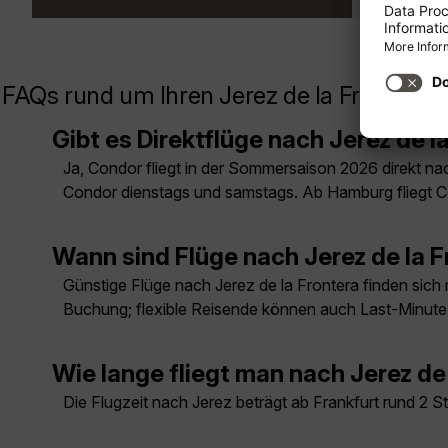
FAQs rund um Ihren Jerez de la Frontera F
Gibt es Direktflüge nach Jerez de l
Ja, Condor fliegt in der Sommersaison 2026 direkt na
Condor dienstags und samstags. Ab Hamburg fliegt 
Wann sind Flüge nach Jerez de la 
Günstige Flüge nach Jerez de la Frontera finden sich 
Buchung; flexible Reisende können auch Last-Minut
Wie lange fliegt man nach Jerez de
Die Flugzeit nach Jerez beträgt ab Frankfurt rund 2