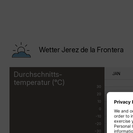
Wetter Jerez de la Frontera
Durchschnitts-
JAN
temperatur (°C)
30
20
10
0
-10
-20
-30