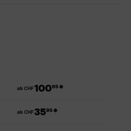
.
100
*
95
ab CHF
.
35
*
95
ab CHF