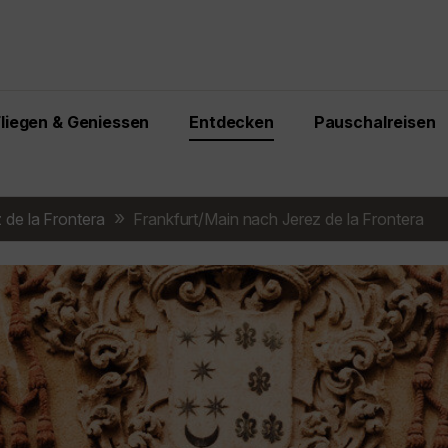
Fliegen & Geniessen
Entdecken
Pauschalreisen
 de la Frontera
Frankfurt/Main nach Jerez de la Frontera