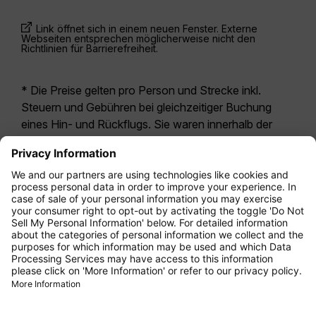
Link öffnet sich in einem neuen Fenster. Externe
Webseiten entsprechen möglicherweise nicht den
Richtlinien für Barrierefreiheit.
* Die Preise gelten pro Person und Strecke inkl.
Steuern und Gebühren bei gleichzeitiger Buchung
eines Hin- und Rückflugs. Sie waren innerhalb der
letzten 24 Stunden verfügbar und sind
möglicherweise nicht mehr aktuell. Bei den für die
Economy Class
angegebenen Tarifen handelt es
sich i.d.R. um Economy Zero, unsere restriktivste
Tarifoption. Es können hierfür zusätzliche Gebühren
für
Aufgabegepäck
oder für andere optionale
Leistungen anfallen. Es gelten die
Allgemeinen
Geschäftsbedingungen
.