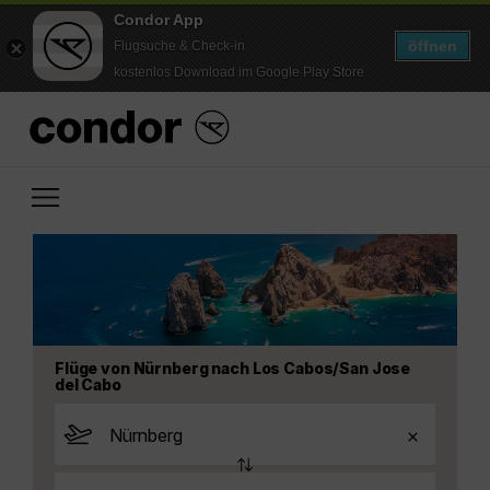
Condor App
öffnen
Flugsuche & Check-in
kostenlos Download im Google Play Store
Flüge von Nürnberg nach Los Cabos/San Jose
del Cabo