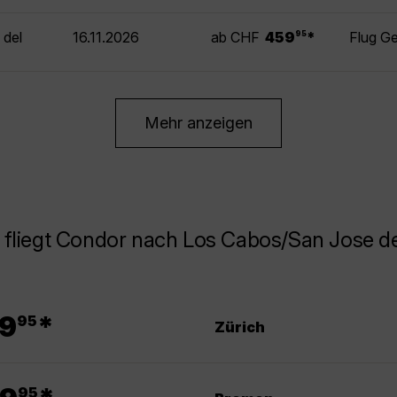
.
 del
16.11.2026
ab CHF
459
*
Flug G
95
Mehr anzeigen
 fliegt Condor nach Los Cabos/San Jose d
.
9
*
95
Zürich
.
95