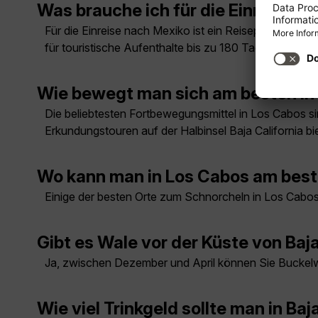
Was brauche ich für die Einreise n
Für die Einreise nach Mexiko ist ein Reisepass erford
für touristische Aufenthalte bis zu 180 Tagen kein Vi
Wie bewegt man sich am besten in L
Die beliebtesten Fortbewegungsmittel in Los Cabos 
Erkundungstouren auf der Halbinsel Baja California bi
Wo kann man in Los Cabos am bes
Einige der besten Orte zum Schnorcheln in Los Cabos
Gibt es Wale vor der Küste von Baja
Ja, zwischen Dezember und April können Sie Buckel
Wie viel Trinkgeld sollte man in Ba