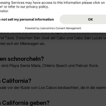
ach Mexiko?
erlich, der für die Dauer des Aufenthalts gültig ist. Staatsang
sum. Aktuelle Hinweise bietet das
Auswärtige Amt
.
os Cabos und auf Baja California fort?
sind Taxis. Zwischen San José del Cabo und Cabo San Lucas 
etet sich ein Mietwagen an.
ten schnorcheln?
 sind Playa Santa Maria, Chileno Beach und Pelican Rock.
 California?
wale vor der Küste von Los Cabos beobachten, die in die w
ja California geben?