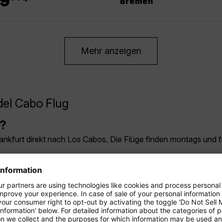
9
*
Bremen
Mehr anzeigen
del Cabo Flug
s?
nkfurt direkt nach Los Cabos. Die Flüge finden montags und fr
a California?
k ist ganzjährig warm und sonnig. Die Durchschnittstemperatur
nd November bis Mai, wenn das Wetter angenehm und trocken i