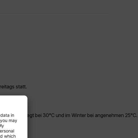
eitags statt.
 im Sommer liegt bei 30°C und im Winter bei angenehmen 25°C.
st.