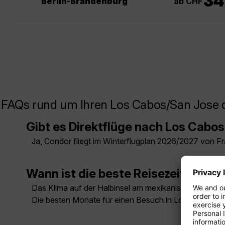
34
ab CHF
Berlin-Brandenburg
FAQs rund um Ihren Los Cabos/San Jose 
Gibt es Direktflüge nach Los Cabo
Ja, Condor fliegt im Winterflugplan 2026/2027 von Fra
Wann ist die beste Reisezeit für Baj
Das Klima auf der Halbinsel am mexikanischen Pazifi
Die besten Monate für einen Besuch in Los Cabos si