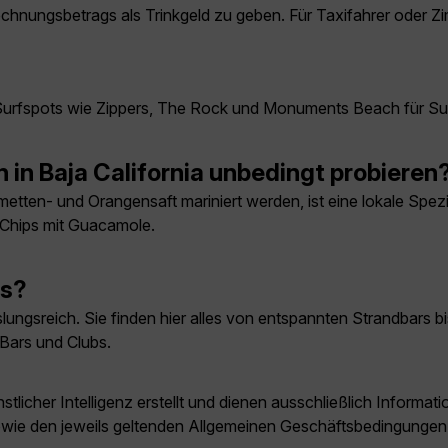
 Rechnungsbetrags als Trinkgeld zu geben. Für Taxifahrer ode
?
 Surfspots wie Zippers, The Rock und Monuments Beach für Surf
n in Baja California unbedingt probieren
imetten- und Orangensaft mariniert werden, ist eine lokale Spez
a-Chips mit Guacamole.
os?
ungsreich. Sie finden hier alles von entspannten Strandbars b
 Bars und Clubs.
licher Intelligenz erstellt und dienen ausschließlich Inform
owie den jeweils geltenden Allgemeinen Geschäftsbedingungen