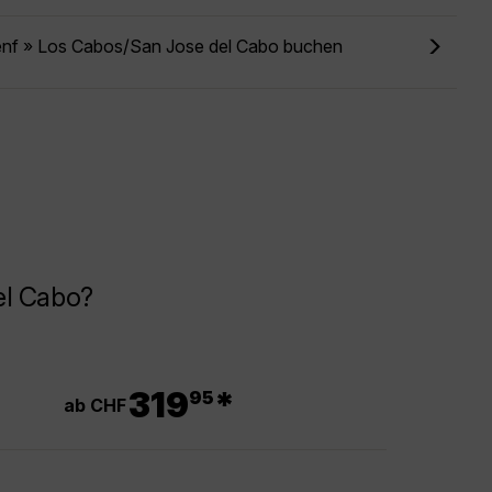
enf » Los Cabos/San Jose del Cabo buchen
el Cabo?
.
319
*
95
ab CHF