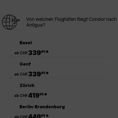
Von welchen Flughäfen fliegt Condor nach
Antigua?
Basel
.
339
*
95
ab CHF
Genf
.
339
*
95
ab CHF
Zürich
.
419
*
95
ab CHF
Berlin-Brandenburg
.
449
*
95
ab CHF