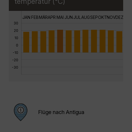
temperatur (°C)
JAN
FEB
MÄR
APR
MAI
JUN
JUL
AUG
SEP
OKT
NOV
DEZ
30
20
10
0
-10
-20
-30
Flüge nach Antigua