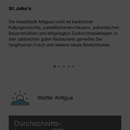
St. John’s
Jol
Die Hauptstadt Antiguas lockt mit karibischer
Joll
Kulturgeschichte, pastellfarbenen Häusern, authentischen
für 
Bauernmärkten und stillgelegten Zuckerrohrplantagen. In
Rest
den zahlreichen guten Restaurants genießen Sie
Beac
fangfrischen Frisch und weitere lokale Köstlichkeiten.
durc
Wetter Antigua
Durchschnitts-