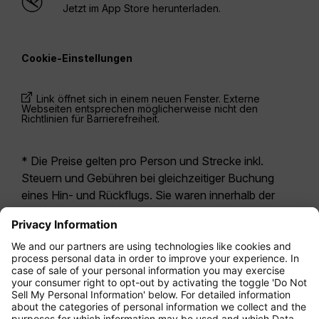
Jetzt im App Store herunterladen.
Cookie-Einstellungen
Link öffnet sich in einem neuen Fenster. Externe
Webseiten entsprechen möglicherweise nicht den
Richtlinien für Barrierefreiheit.
* Die Preise gelten pro Person und Strecke inkl.
Steuern und Gebühren bei gleichzeitiger Buchung
eines Hin- und Rückflugs. Sie waren innerhalb der
letzten 24 Stunden verfügbar und sind
möglicherweise nicht mehr aktuell. Bei den für die
Economy Class
angegebenen Tarifen handelt es
sich i.d.R. um Economy Zero, unsere restriktivste
Tarifoption. Es können hierfür zusätzliche Gebühren
für
Aufgabegepäck
oder für andere optionale
Leistungen anfallen. Es gelten die
Allgemeinen