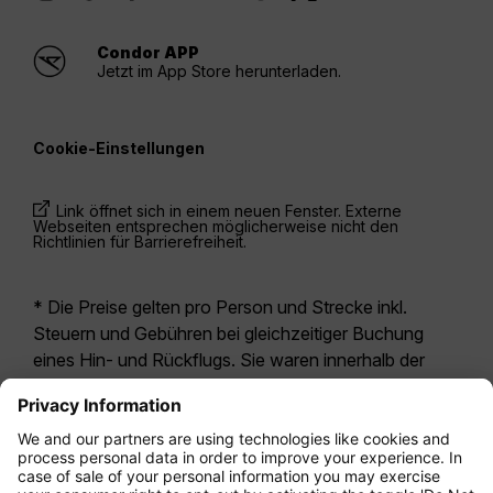
Condor APP
Jetzt im App Store herunterladen.
Cookie-Einstellungen
Link öffnet sich in einem neuen Fenster. Externe
Webseiten entsprechen möglicherweise nicht den
Richtlinien für Barrierefreiheit.
* Die Preise gelten pro Person und Strecke inkl.
Steuern und Gebühren bei gleichzeitiger Buchung
eines Hin- und Rückflugs. Sie waren innerhalb der
letzten 24 Stunden verfügbar und sind
möglicherweise nicht mehr aktuell. Bei den für die
Economy Class
angegebenen Tarifen handelt es
sich i.d.R. um Economy Zero, unsere restriktivste
Tarifoption. Es können hierfür zusätzliche Gebühren