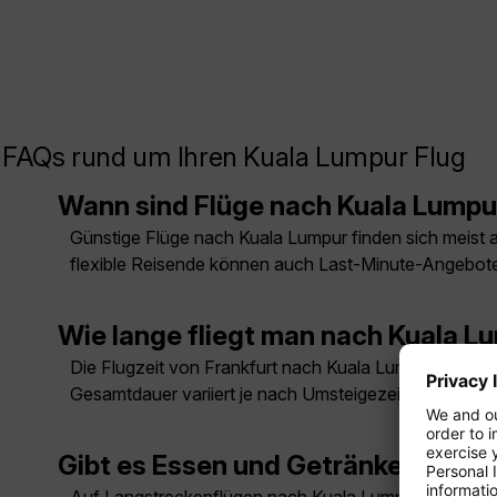
FAQs rund um Ihren Kuala Lumpur Flug
Wann sind Flüge nach Kuala Lumpu
Günstige Flüge nach Kuala Lumpur finden sich meist au
flexible Reisende können auch Last-Minute-Angebote
Wie lange fliegt man nach Kuala L
Die Flugzeit von Frankfurt nach Kuala Lumpur beträgt
Gesamtdauer variiert je nach Umsteigezeit in Thailand
Gibt es Essen und Getränke auf d