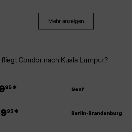
Mehr anzeigen
 fliegt Condor nach Kuala Lumpur?
.
9
*
95
Genf
.
09
*
95
Berlin-Brandenburg