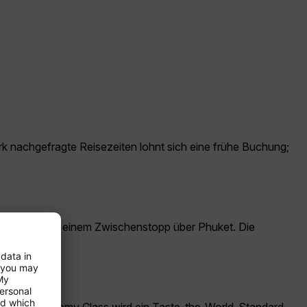
ark nachgefragte Reisezeiten lohnt sich eine frühe Buchung;
ie Strecke mit einem Zwischenstopp über Phuket. Die