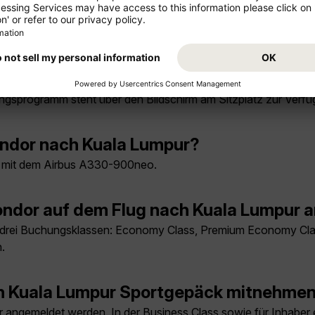
zeiten und Getränke je nach gebuchter Reiseklasse enthalten.
aste-the-World-Premium-Menü und in der Business Class ein 
ionen gibt es bei den Condor-Flügen n
 im Airbus A330-900neo über FlyConnect verfügbar. Je nach
ungsprogramm steht über den Bildschirm am Sitzplatz zur Verfü
ondor nach Kuala Lumpur?
r mit dem Airbus A330-900neo.
ndor auf dem Flug nach Kuala Lumpur 
r drei Buchungsklassen: Economy Class, Premium Economy Cla
.
ch Kuala Lumpur Sportgepäck mitnehme
angemeldet werden. In der Business Class sowie für Inhaber ei