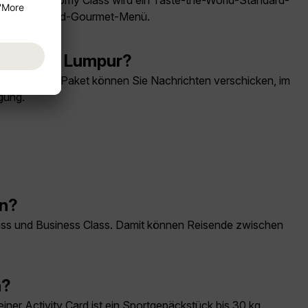
 In der Economy Class wird ein Taste-the-World-Standard-
Taste-the-World-Gourmet-Menü.
ach Kuala Lumpur?
 gebuchtem Paket können Sie Nachrichten verschicken, im
gung.
an?
ss und Business Class. Damit können Reisende zwischen
n?
ner Activity Card ist ein Sportgepäckstück bis 30 kg