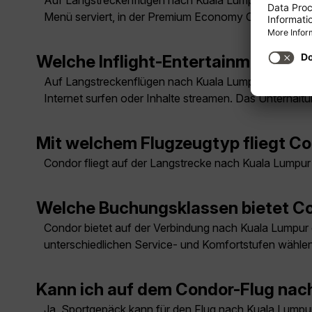
Auf Langstreckenflügen nach Kuala Lumpur sind Mahl
Menü serviert, in der Premium Economy Class ein T
Welche Inflight-Entertainment-Opt
Auf Langstreckenflügen nach Kuala Lumpur ist WLAN
Internet surfen oder Inhalte streamen. Das Unterhalt
Mit welchem Flugzeugtyp fliegt C
Condor fliegt auf der Langstrecke nach Kuala Lumpu
Welche Buchungsklassen bietet Co
Condor bietet auf der Verbindung nach Kuala Lumpu
unterschiedlichen Service- und Komfortstufen wählen
Kann ich auf dem Condor-Flug na
Ja, Sportgepäck kann für den Flug nach Kuala Lumpur 