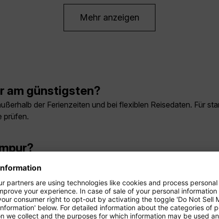
Mehr anzeigen
r am günstigsten?
ßerhalb der Ferienzeiten und bei flexiblen Reisedaten. Für st
 prüfen.
umpur?
 je nach Verbindung rund 15 bis 18 Stunden. Condor bedient d
.
em Condor-Flug nach Kuala Lumpur?